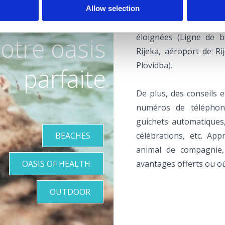
touristique, location 
Allow selection
location de quad) et de
éloignées (Ligne de ba
otre oasis
Rijeka, aéroport de Rij
Plovidba).
parfaite
De plus, des conseils e
numéros de téléphone 
guichets automatiques, 
BEACHES
célébrations, etc. Ap
animal de compagnie, 
OASIS OF HEALTH
avantages offerts ou o
OUTDOOR