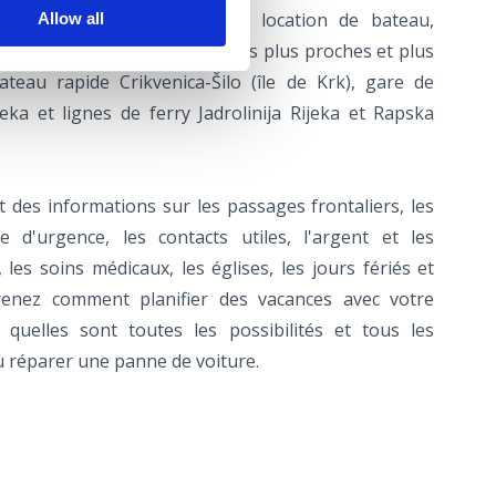
de voiture, location de vélo, location de bateau,
Allow all
s liaisons avec des destinations plus proches et plus
teau rapide Crikvenica-Šilo (île de Krk), gare de
eka et lignes de ferry Jadrolinija Rijeka et Rapska
t des informations sur les passages frontaliers, les
d'urgence, les contacts utiles, l'argent et les
les soins médicaux, les églises, les jours fériés et
prenez comment planifier des vacances avec votre
quelles sont toutes les possibilités et tous les
ù réparer une panne de voiture.