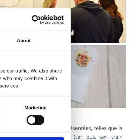
TOURISTIQUES
About
se our traffic. We also share
ers who may combine it with
 services.
Marketing
antes liées au trafic sont présentées, telles que la
ans la Riviera de Crikvenica (car, bus, taxi, train