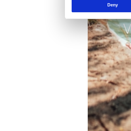
Deny
V