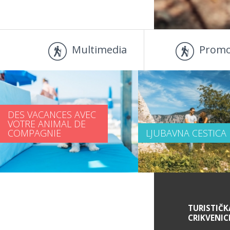
Multimedia
Promo
DES VACANCES AVEC
VOTRE ANIMAL DE
COMPAGNIE
LJUBAVNA CESTICA
DES INFORMATIONS DE SERVICE
TURISTIČK
CRIKVENIC