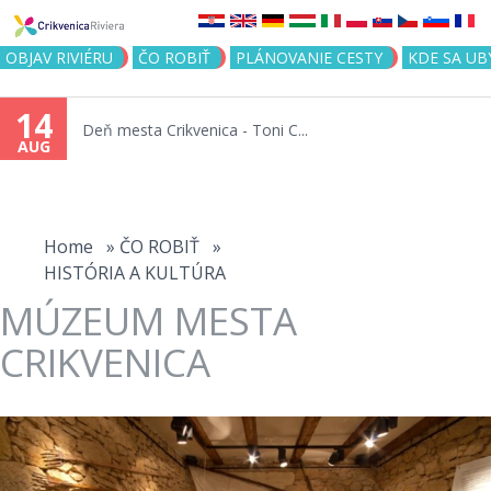
Jump to navigation
OBJAV RIVIÉRU
ČO ROBIŤ
PLÁNOVANIE CESTY
KDE SA UB
14
Deň mesta Crikvenica - Toni C...
AUG
You
are
Home
»
ČO ROBIŤ
»
HISTÓRIA A KULTÚRA
here
MÚZEUM MESTA
CRIKVENICA