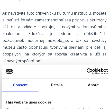
Ak navštívite túto crikvenickú kultúrnu inštitúciu, môžete
si byť istí, že vám zamestnanci múzea pripravia skutočný
zážitok a odídete spokojní, s novými vedomosťami a
znalosťami. Edukácia je jednou z dôležitejších
požiadaviek modernej muzeológie, a tak sa návštevy
múzeu často obohacujú tvorivými dielňami pre deti aj
dospelých, na ktorých sa rozvíja kreativita a učí sa
zábavným spôsobom.
MÚZEUM MESTA CRIKVENICA
Petra Preradovića 1, Crikvenica
Consent
Details
About
+385 51 781 000
mgc@mgc.hr
www.mgc.hr
This website uses cookies