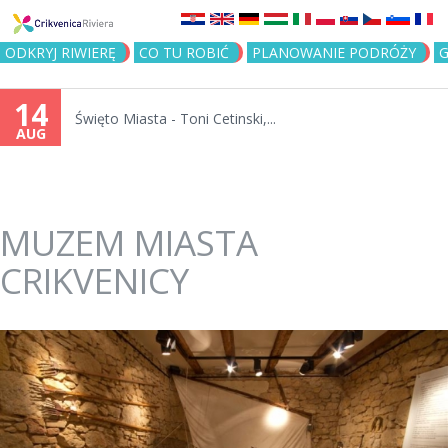
Jump to navigation
ODKRYJ RIWIERĘ
CO TU ROBIĆ
PLANOWANIE PODRÓŻY
G
14
Święto Miasta - Toni Cetinski,...
AUG
MUZEM MIASTA
CRIKVENICY