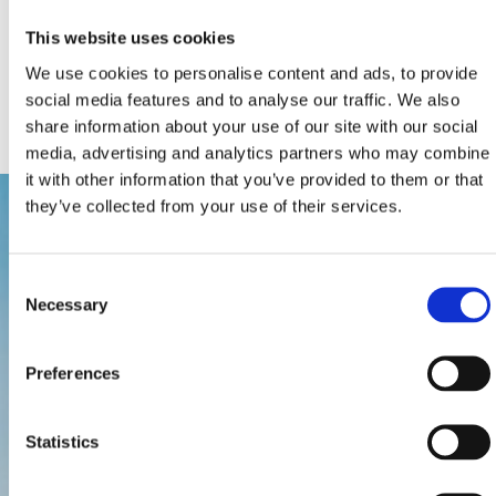
Petra Preradovića 1, Crikvenica
+385 51 781 000
This website uses cookies
mgc@mgc.hr
We use cookies to personalise content and ads, to provide
social media features and to analyse our traffic. We also
www.mgc.hr
share information about your use of our site with our social
media, advertising and analytics partners who may combine
it with other information that you’ve provided to them or that
they’ve collected from your use of their services.
Consent
Necessary
Selection
Preferences
Statistics