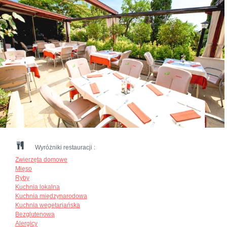
Wyróżniki restauracji :
Zwierzęta domowe
Mięso
Ryby
Kuchnia lokalna
Kuchnia międzynarodowa
Kuchnia wegetariańska
Bezglutenowa
Alergicy