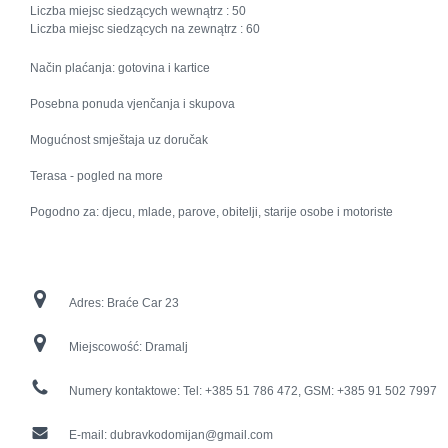
Liczba miejsc siedzących wewnątrz :
50
Liczba miejsc siedzących na zewnątrz :
60
Način plaćanja: gotovina i kartice
Posebna ponuda vjenčanja i skupova
Mogućnost smještaja uz doručak
Terasa - pogled na more
Pogodno za: djecu, mlade, parove, obitelji, starije osobe i motoriste
Adres:
Braće Car 23
Miejscowość:
Dramalj
Numery kontaktowe:
Tel: +385 51 786 472, GSM: +385 91 502 7997
E-mail:
dubravkodomijan@gmail.com