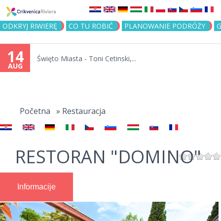
Jump to navigation
ODKRYJ RIWIERĘ
CO TU ROBIĆ
PLANOWANIE PODRÓŻY
G
14
Święto Miasta - Toni Cetinski,...
AUG
You
are
Početna
»
Restauracja
here
RESTORAN "DOMINO"
Informacije