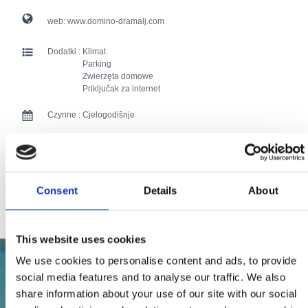
web:
www.domino-dramalj.com
Dodatki :
Klimat
Parking
Zwierzęta domowe
Priključak za internet
Czynne :
Cjelogodišnje
Odległość od morza :
100
Odległość od centrum:
20
Consent
Details
About
99 users have voted.
This website uses cookies
We use cookies to personalise content and ads, to provide
social media features and to analyse our traffic. We also
share information about your use of our site with our social