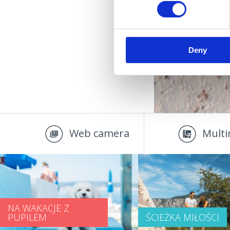
Deny
Web camera
Multi
NA WAKACJE Z
PUPILEM
ŚCIEŻKA MIŁOŚCI