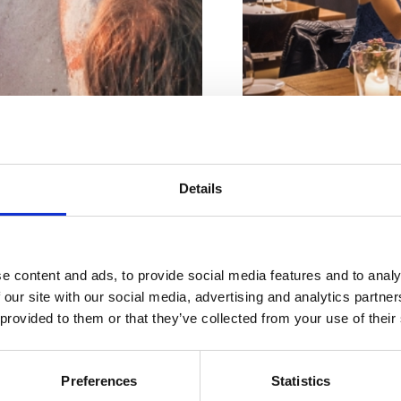
Liczba miejsc siedzących 
Riwiera z
Liczba miejsc siedzących 
Details
Adres:
Kralja Zvoni
piękniejszy
Miejscowość:
Crikv
mi plażami
e content and ads, to provide social media features and to analy
Numery kontaktowe
 our site with our social media, advertising and analytics partn
 provided to them or that they’ve collected from your use of their
Czynne :
Sezonsko
Odległość od morza
Preferences
Statistics
BEACHES
Odległość od centr