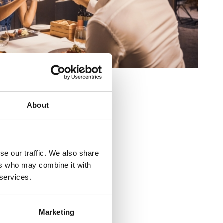
wewnątrz :
40
na zewnątrz :
60
About
mira 80
enica
se our traffic. We also share
:
+385 51 241 580
ers who may combine it with
 services.
 :
200
Marketing
um:
600