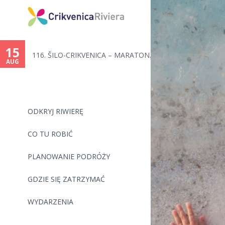
You
are
15
116. ŠILO-CRIKVENICA – MARATON...
here
AUG
ODKRYJ RIWIERĘ
CO TU ROBIĆ
PLANOWANIE PODRÓŻY
GDZIE SIĘ ZATRZYMAĆ
WYDARZENIA