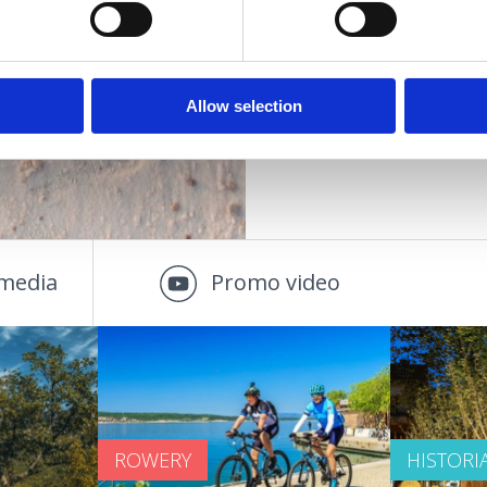
WYDARZENIA
OUTDOOR
Allow selection
media
Promo video
ROWERY
HISTORI