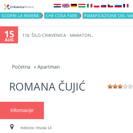
Jump to navigation
SCOPRI LA RIVIERA
CHE COSA FARE
PIANIFICAZIONE DEL VI
15
116. ŠILO-CRIKVENICA - MARATON...
AUG
You
are
Početna
»
Apartman
here
ROMANA ČUJIĆ
Informacije
Indirizzo:
Hrusta 14