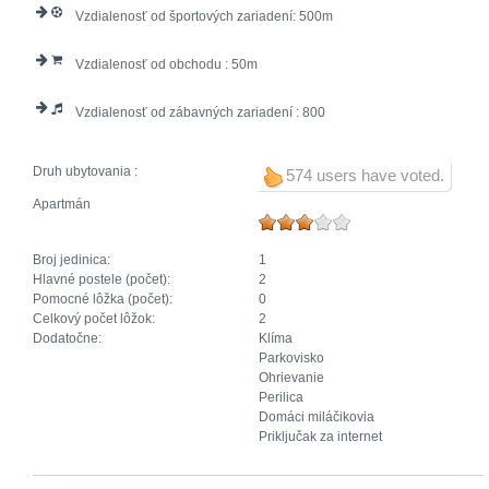
Vzdialenosť od športových zariadení:
500
Vzdialenosť od obchodu :
50
Vzdialenosť od zábavných zariadení :
800
Druh ubytovania :
574 users have voted.
Apartmán
Broj jedinica:
1
Hlavné postele (počet):
2
Pomocné lôžka (počet):
0
Celkový počet lôžok:
2
Dodatočne:
Klíma
Parkovisko
Ohrievanie
Perilica
Domáci miláčikovia
Priključak za internet