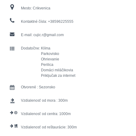
Mesto:
Crikvenica
Kontaktné čísla:
+38596225555
E-mail:
cujic.r@gmail.com
Dodatočne:
Klíma
Parkovisko
Ohrievanie
Perilica
Domáci miláčikovia
Priključak za internet
Otvorené :
Sezonsko
Vzdialenosť od mora :
300
Vzdialenosť od centra:
1000
Vzdialenosť od reštaurácie:
300