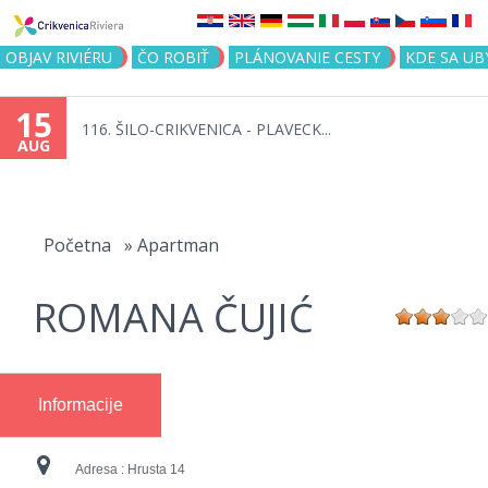
Jump to navigation
OBJAV RIVIÉRU
ČO ROBIŤ
PLÁNOVANIE CESTY
KDE SA UB
15
116. ŠILO-CRIKVENICA - PLAVECK...
AUG
You
are
Početna
»
Apartman
here
ROMANA ČUJIĆ
Informacije
Adresa :
Hrusta 14