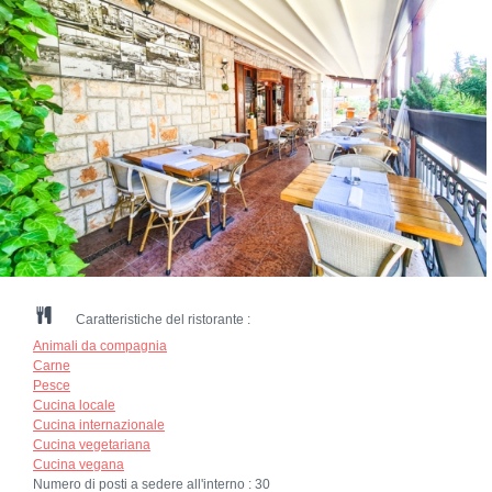
Caratteristiche del ristorante :
Animali da compagnia
Carne
Pesce
Cucina locale
Cucina internazionale
Cucina vegetariana
Cucina vegana
Numero di posti a sedere all'interno :
30