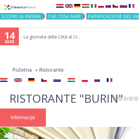
Jump to navigation
SCOPRI LA RIVIERA
CHE COSA FARE
PIANIFICAZIONE DEL VI
14
La giornata della Città di Cr...
AUG
You
are
Početna
»
Ristorante
here
RISTORANTE "BURIN"
Informacije