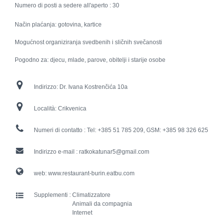
Numero di posti a sedere all'aperto :
30
Način plaćanja: gotovina, kartice
Mogućnost organiziranja svedbenih i sličnih svečanosti
Pogodno za: djecu, mlade, parove, obitelji i starije osobe
Indirizzo:
Dr. Ivana Kostrenčića 10a
Località:
Crikvenica
Numeri di contatto :
Tel: +385 51 785 209, GSM: +385 98 326 625
Indirizzo e-mail :
ratkokatunar5@gmail.com
web:
www.restaurant-burin.eatbu.com
Supplementi :
Climatizzatore
Animali da compagnia
Internet