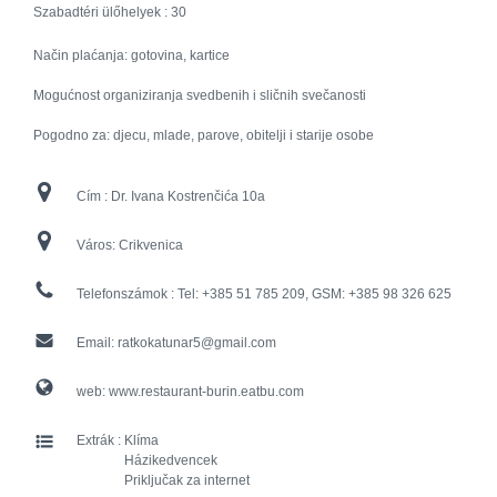
Szabadtéri ülőhelyek :
30
Način plaćanja: gotovina, kartice
Mogućnost organiziranja svedbenih i sličnih svečanosti
Pogodno za: djecu, mlade, parove, obitelji i starije osobe
Cím :
Dr. Ivana Kostrenčića 10a
Város:
Crikvenica
Telefonszámok :
Tel: +385 51 785 209, GSM: +385 98 326 625
Email:
ratkokatunar5@gmail.com
web:
www.restaurant-burin.eatbu.com
Extrák :
Klíma
Házikedvencek
Priključak za internet