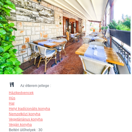
Az étterem jellege :
Házikedvencek
Hús
Hal
Helyi tradícionális konyha
Nemzetközi konyha
Vegetáriánus konyha
Vegán konyha
Beltéri ülőhelyek :
30