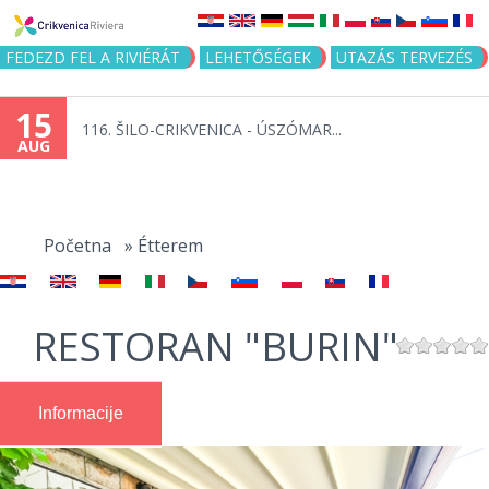
Jump to navigation
FEDEZD FEL A RIVIÉRÁT
LEHETŐSÉGEK
UTAZÁS TERVEZÉS
15
116. ŠILO-CRIKVENICA - ÚSZÓMAR...
AUG
You
are
Početna
»
Étterem
here
RESTORAN "BURIN"
Informacije