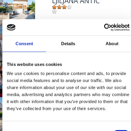
LJILJANA ANTIĆ
Mjesto:
Mjesto: Selce
Udaljenost od mora:
200 m
TAJANA RILEY
Consent
Details
About
Mjesto:
Mjesto: Selce
Udaljenost od mora:
80 m
This website uses cookies
PRIMORSKA NOĆ -
We use cookies to personalise content and ads, to provide
TRADITIONAL NIGHT
social media features and to analyse our traffic. We also
share information about your use of our site with our social
media, advertising and analytics partners who may combine
Mjesto:
Mjesto: Selce
it with other information that you’ve provided to them or that
LJILJANA ANTIĆ
they’ve collected from your use of their services.
Mjesto:
Mjesto: Selce
Consent