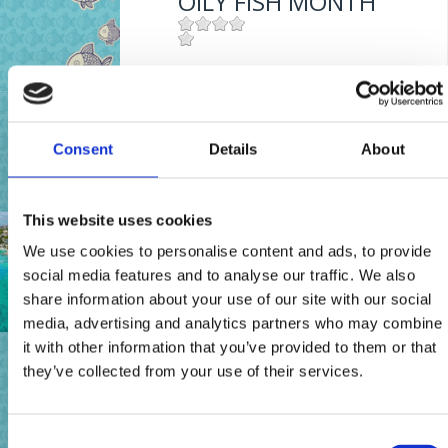
OILY FISH MONTH
Mjesto:
Mjesto: Crikvenica
MESE DEL PESCE
AZZURRO
Consent
Details
About
This website uses cookies
Mjesto:
Mjesto: Crikvenica
HOTEL MARINA
We use cookies to personalise content and ads, to provide
social media features and to analyse our traffic. We also
share information about your use of our site with our social
Mjesto:
Mjesto: Selce
media, advertising and analytics partners who may combine
Udaljenost od mora:
20 m
it with other information that you’ve provided to them or that
OILY FISH MONTH
they’ve collected from your use of their services.
Mjesto:
Mjesto: Crikvenica
Consent