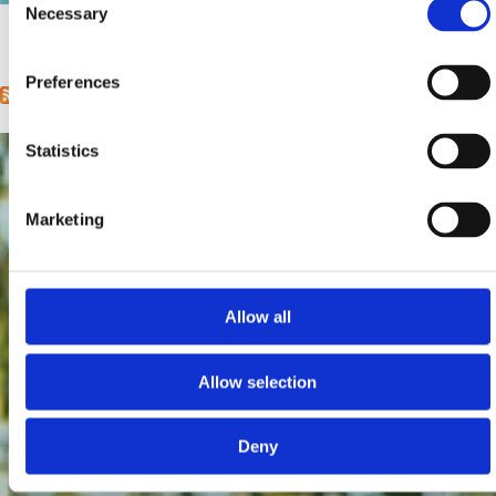
Necessary
Selection
1
2
3
4
5
6
7
8
9
…
next ›
last »
Pages
Preferences
Statistics
Marketing
Allow all
Allow selection
Deny