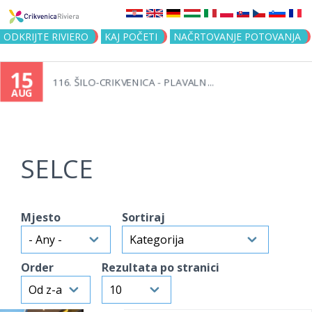
Jump to navigation
ODKRIJTE RIVIERO
KAJ POČETI
NAČRTOVANJE POTOVANJA
15
116. ŠILO-CRIKVENICA - PLAVALN...
AUG
SELCE
Mjesto
Sortiraj
Order
Rezultata po stranici