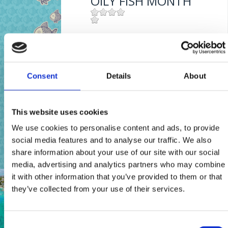
OILY FISH MONTH
Mjesto:
Mjesto: Crikvenica
OILY FISH MONTH
Consent
Details
About
Mjesto:
Mjesto: Crikvenica
This website uses cookies
MESE DEL PESCE
We use cookies to personalise content and ads, to provide
AZZURRO
social media features and to analyse our traffic. We also
share information about your use of our site with our social
media, advertising and analytics partners who may combine
Mjesto:
Mjesto: Crikvenica
it with other information that you’ve provided to them or that
HOTEL MARINA
they’ve collected from your use of their services.
Mjesto:
Mjesto: Selce
Consent