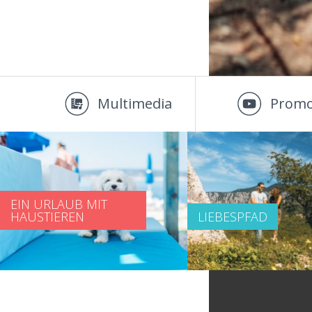
Multimedia
Promo
EIN URLAUB MIT
HAUSTIEREN
LIEBESPFAD