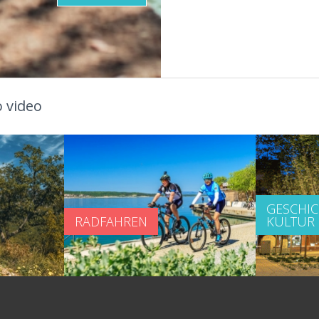
 video
GESCHI
RADFAHREN
KULTUR