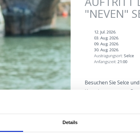
AUFTRITT 
"NEVEN" S
12. Jul. 2026.
03. Aug. 2026.
09. Aug. 2026.
30. Aug. 2026.
Austragungsort:
Selce
Anfangszeit:
21:00
Besuchen Sie Selce und
Kroatiens vertraut. Der
Küstenregion und andere
gemischter Chor und e
Details
Lokacija