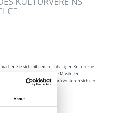
DES KULTURVEREINS
ELCE
 machen Sie sich mit dem reichhaltigen Kulturerbe
 Kulturverein führt traditionelle Musik der
r Gebiete Kroatiens auf. Es präsentieren sich ein
in Tamburizza-Orchester.
About