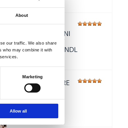
About
DAN GRADA
CRIKVENICE - TONI
CETINSKI, FUNKY
se our traffic. We also share
TOWN I IVANA KINDL
ers who may combine it with
 services.
Mjesto:
Mjesto: Crikvenica
Marketing
HOTEL MIRAMARE
Mjesto:
Mjesto: Crikvenica
Udaljenost od mora:
30 m
Allow all