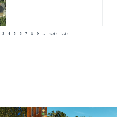
3
4
5
6
7
8
9
…
next ›
last »