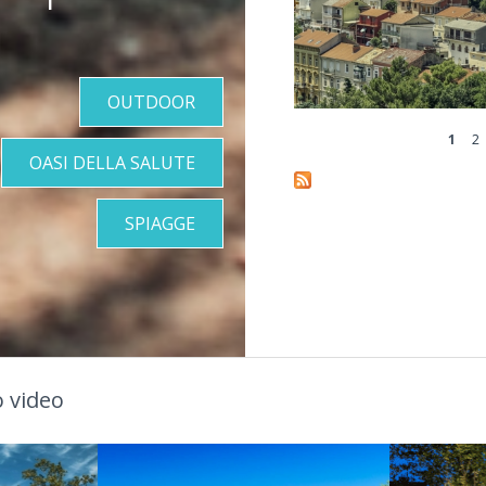
OUTDOOR
1
2
Pages
OASI DELLA SALUTE
SPIAGGE
 video