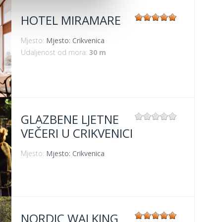
HOTEL MIRAMARE
Mjesto:
Mjesto: Crikvenica
Udaljenost od mora:
30 m
GLAZBENE LJETNE
VEČERI U CRIKVENICI
Mjesto:
Mjesto: Crikvenica
NORDIC WALKING