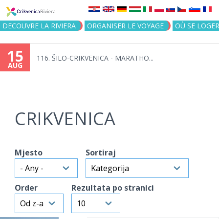
Jump to navigation
DECOUVRE LA RIVIERA
ORGANISER LE VOYAGE
OÙ SE LOGE
15
116. ŠILO-CRIKVENICA - MARATHO...
AUG
CRIKVENICA
Mjesto
Sortiraj
Order
Rezultata po stranici