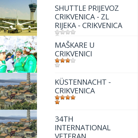
SHUTTLE PRIJEVOZ
CRIKVENICA - ZL
RIJEKA - CRIKVENICA
MAŠKARE U
Mjesto:
Mjesto: Crikvenica
CRIKVENICI
Mjesto:
Mjesto: Crikvenica
KÜSTENNACHT -
CRIKVENICA
Mjesto:
Mjesto: Crikvenica
34TH
INTERNATIONAL
VETERAN