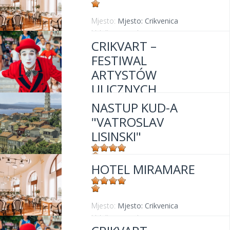
Mjesto:
Mjesto: Crikvenica
Udaljenost od mora:
30 m
CRIKVART –
FESTIWAL
ARTYSTÓW
ULICZNYCH
NASTUP KUD-A
"VATROSLAV
Mjesto:
Mjesto: Crikvenica
LISINSKI"
HOTEL MIRAMARE
Mjesto:
Mjesto: Crikvenica
Mjesto:
Mjesto: Crikvenica
Udaljenost od mora:
30 m