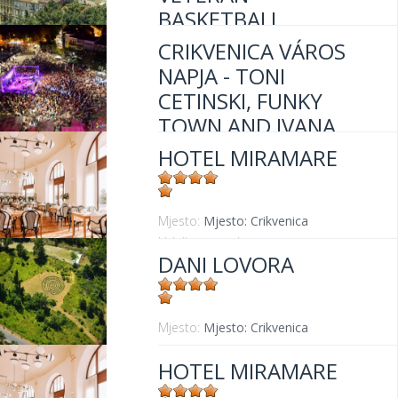
BASKETBALL
TOURNAMENT "OLD
CRIKVENICA VÁROS
STARS ZAGREB
NAPJA - TONI
2023."
CETINSKI, FUNKY
TOWN AND IVANA
KINDL
HOTEL MIRAMARE
Mjesto:
Mjesto: Crikvenica
Mjesto:
Mjesto: Crikvenica
Mjesto:
Mjesto: Crikvenica
Udaljenost od mora:
30 m
DANI LOVORA
Mjesto:
Mjesto: Crikvenica
HOTEL MIRAMARE