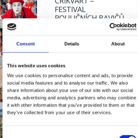
CRIKVART –
FESTIVAL
POULIČNÍCH BAVIČŮ
CRIKVART
Mjesto:
Mjesto: Crikvenica
Consent
Details
About
Mjesto:
Mjesto: Crikvenica
This website uses cookies
HOTEL MIRAMARE
We use cookies to personalise content and ads, to provide
social media features and to analyse our traffic. We also
share information about your use of our site with our social
Mjesto:
Mjesto: Crikvenica
media, advertising and analytics partners who may combine
Udaljenost od mora:
30 m
it with other information that you’ve provided to them or that
CELEBRATION OF
they’ve collected from your use of their services.
VICTORY
Consent