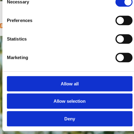
Necessary
Selection
Mjesto:
Mjesto: Crikvenica
1
2
3
4
5
6
7
8
9
…
next ›
last »
Pages
Preferences
Statistics
Marketing
Allow all
Allow selection
Deny