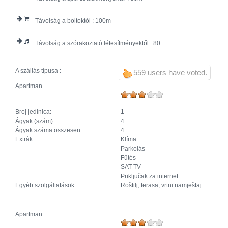
Távolság a boltoktól :
100
Távolság a szórakoztató létesítményektől :
80
A szállás típusa :
559 users have voted.
Apartman
Broj jedinica:
1
Ágyak (szám):
4
Ágyak száma összesen:
4
Extrák:
Klíma
Parkolás
Fűtés
SAT TV
Priključak za internet
Egyéb szolgáltatások:
Roštilj, terasa, vrtni namještaj.
Apartman