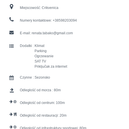
Miejscowość:
Crikvenica
Numery kontaktowe:
+38598203094
E-mail:
renata.tabako@gmail.com
Dodatki :
Klimat
Parking
Ogrzewanie
SAT TV
Priključak za internet
Czynne :
Sezonsko
Odległość od morza :
80
Odległość od centrum:
100
Odległość od restauracji:
20
Odległość od infrastruktury sportowej:
80