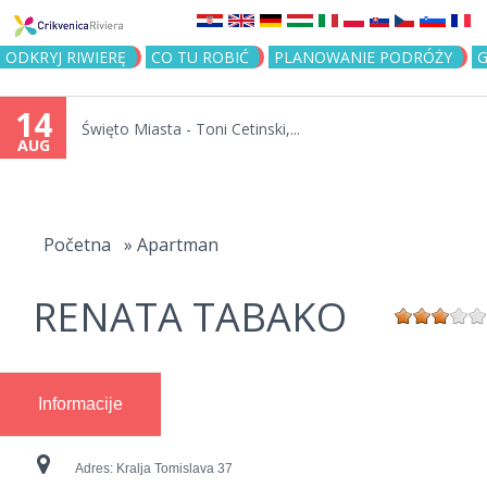
Jump to navigation
ODKRYJ RIWIERĘ
CO TU ROBIĆ
PLANOWANIE PODRÓŻY
G
14
Święto Miasta - Toni Cetinski,...
AUG
You
are
Početna
»
Apartman
here
RENATA TABAKO
Informacije
Adres:
Kralja Tomislava 37