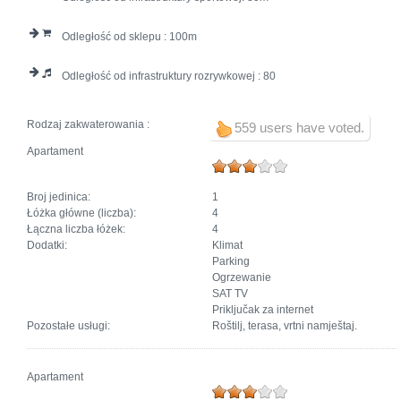
Odległość od sklepu :
100
Odległość od infrastruktury rozrywkowej :
80
Rodzaj zakwaterowania :
559 users have voted.
Apartament
Broj jedinica:
1
Łóżka główne (liczba):
4
Łączna liczba łóżek:
4
Dodatki:
Klimat
Parking
Ogrzewanie
SAT TV
Priključak za internet
Pozostałe usługi:
Roštilj, terasa, vrtni namještaj.
Apartament