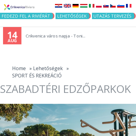
Jump to navigation
FEDEZD FEL A RIVIÉRÁT
LEHETŐSÉGEK
UTAZÁS TERVEZÉS
14
Crikvenica város napja - Toni...
AUG
You
are
Home
»
Lehetőségek
»
SPORT ÉS REKREÁCIÓ
here
SZABADTÉRI EDZŐPARKOK