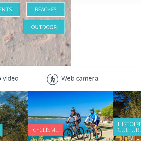
ENTS
BEACHES
OUTDOOR
 video
Web camera
HISTOIRE
CYCLISME
CULTUR