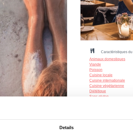
Caractéristiques du
Animaux domestiques
Viande
Poisson
Cuisine locale
Cuisine internationale
Cuisine végétarienne
Diététique
Sans gluten
Personnes allergiques
Handicapés
Nombre de places à l'intér
Nombre de places extérieu
Details
Način plaćanja: gotovina, k