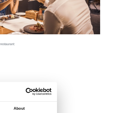
 restaurant:
ieur:
0
res:
100
About
artica