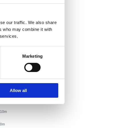
arove, obitelji i starije osobe
se our traffic. We also share
ers who may combine it with
aire:
Trg Stjepana Radića 4
 services.
Marketing
one:
+385 98 539 993
.zagreb@gmail.com
mestiques
Allow all
nje
10
0