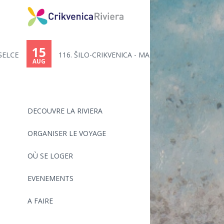
You
are
15
116. ŠILO-CRIKVENICA - MARATHO...
here
AUG
DECOUVRE LA RIVIERA
ORGANISER LE VOYAGE
OÙ SE LOGER
EVENEMENTS
A FAIRE