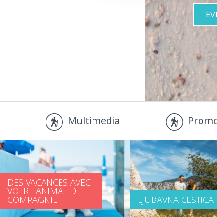
EV
Multimedia
Promo
DES VACANCES AVEC
VOTRE ANIMAL DE
COMPAGNIE
LJUBAVNA CESTICA