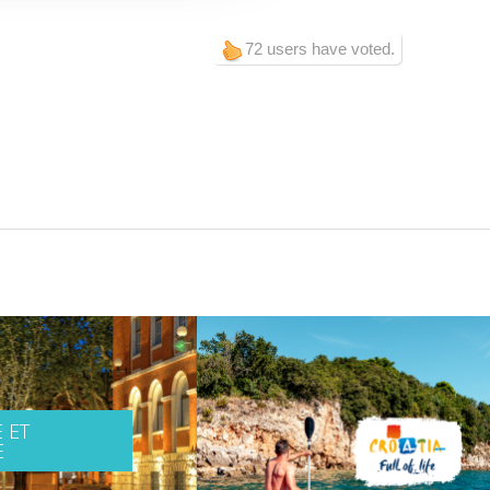
72 users have voted.
 ET
E