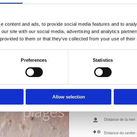
Terasa - pogled more
Pogodno za: djecu, mlade, p
e content and ads, to provide social media features and to analy
 our site with our social media, advertising and analytics partn
Adresse du propriét
 provided to them or that they’ve collected from your use of their
Lieu:
Crikvenica
Preferences
Statistics
Numéros de téléph
iviera avec
E-mail:
doriangray
plus belles
Extras:
Animaux do
Internet
Allow selection
plages
Activité:
Cjelogodiš
Distance de la mer:
Distance du centre: