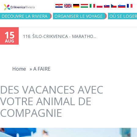
Jump to navigation
DECOUVRE LA RIVIERA
ORGANISER LE VOYAGE
OÙ SE LOGE
15
116. ŠILO-CRIKVENICA - MARATHO...
AUG
You
are
Home
»
A FAIRE
here
DES VACANCES AVEC
VOTRE ANIMAL DE
COMPAGNIE