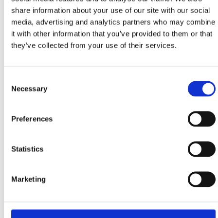
+385 51 345 033, +385 91 214 8822
share information about your use of our site with our social
info@vetstri.hr
media, advertising and analytics partners who may combine
www.vetstri.hr
it with other information that you’ve provided to them or that
they’ve collected from your use of their services.
"Rose dogs corner"
Kotorska 11, Crikvenica
Consent
+385 91 555 6031
Necessary
Selection
ruzica.vukoja@gmail.com
Preferences
Statistics
Marketing
HEBERGEMENTS PET FRIENDLY
Hôtels Pet friendly sur la Riviera de Crikvenica - liste