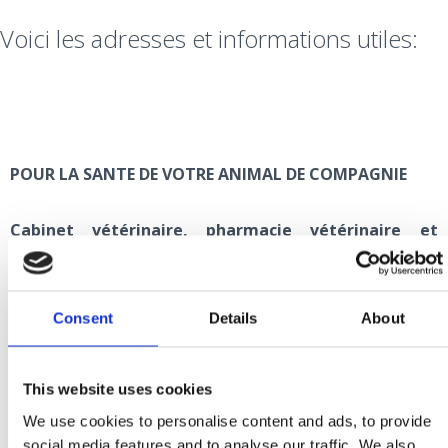
Voici les adresses et informations utiles:
POUR LA SANTE DE VOTRE ANIMAL DE COMPAGNIE
Cabinet vétérinaire, pharmacie vétérinaire et
animalerie Crikvenica
Kotorska 28, Crikvenica
+385 51 241 932
Consent
Details
About
veterinari.ck@gmail.com
This website uses cookies
Cabinet vétérinaire Rijeka
We use cookies to personalise content and ads, to provide
Stube Marka Remsa 1, Rijeka
social media features and to analyse our traffic. We also