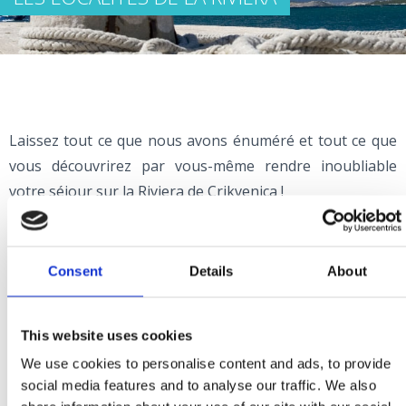
Laissez tout ce que nous avons énuméré et tout ce que
vous découvrirez par vous-même rendre inoubliable
votre séjour sur la Riviera de Crikvenica !
Vous avez déjà fait le premier pas du voyage: lire ce
texte. Le deuxième est une courte promenade à travers
ces pages où nous vous apportons des détails et vous
Consent
Details
About
faisons découvrir où aller, où dormir, manger et
s'amuser, comment se reposer et bien plus encore.
This website uses cookies
Commencez vos recherches ! Complétez vos impressions
We use cookies to personalise content and ads, to provide
et… venez !
social media features and to analyse our traffic. We also