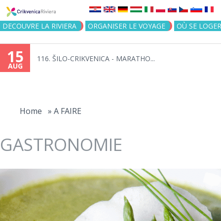
Jump to navigation
DECOUVRE LA RIVIERA
ORGANISER LE VOYAGE
OÙ SE LOGE
15
116. ŠILO-CRIKVENICA - MARATHO...
AUG
You
are
Home
»
A FAIRE
here
GASTRONOMIE