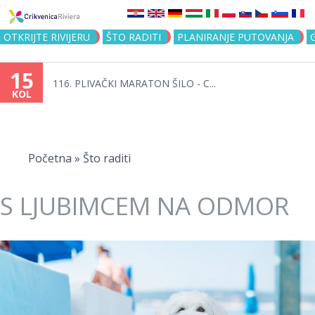
Jump to navigation
OTKRIJTE RIVIJERU
ŠTO RADITI
PLANIRANJE PUTOVANJA
15
116. PLIVAČKI MARATON ŠILO - C...
KOL
Vi
ste
Početna
»
Što raditi
ovdje
S LJUBIMCEM NA ODMOR