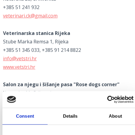
+385 51 241 932
veterinari.ck@gmail.com
Veterinarska stanica Rijeka
Stube Marka Remsa 1, Rijeka
+385 51 345 033, +385 91 214 8822
info@vetstri.hr
www.vetstri.hr
Salon za njegu i šišanje pasa "Rose dogs corner"
Kotorska 11, Crikvenica
+385 91 555 6031
ruzica.vukoja@gmail.com
Consent
Details
About