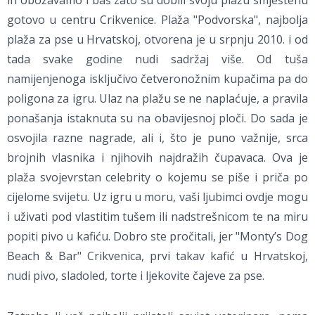
ih obožavamo i baš zato su dobili svoju plažu smještenu
gotovo u centru Crikvenice. Plaža "Podvorska", najbolja
plaža za pse u Hrvatskoj, otvorena je u srpnju 2010. i od
tada svake godine nudi sadržaj više. Od tuša
namijenjenoga isključivo četveronožnim kupačima pa do
poligona za igru. Ulaz na plažu se ne naplaćuje, a pravila
ponašanja istaknuta su na obavijesnoj ploči. Do sada je
osvojila razne nagrade, ali i, što je puno važnije, srca
brojnih vlasnika i njihovih najdražih čupavaca. Ova je
plaža svojevrstan celebrity o kojemu se piše i priča po
cijelome svijetu. Uz igru u moru, vaši ljubimci ovdje mogu
i uživati pod vlastitim tušem ili nadstrešnicom te na miru
popiti pivo u kafiću. Dobro ste pročitali, jer "Monty’s Dog
Beach & Bar" Crikvenica, prvi takav kafić u Hrvatskoj,
nudi pivo, sladoled, torte i ljekovite čajeve za pse.