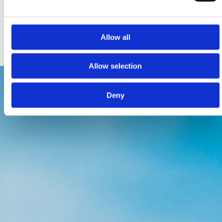
Podvorska bb, Crikvenica
montysdogbeach@gmail.com
www.monty.hr
Allow all
Allow selection
Deny