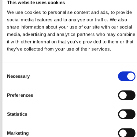
This website uses cookies
We use cookies to personalise content and ads, to provide
social media features and to analyse our traffic. We also
PET FRIENDLY SMJEŠTAJ
share information about your use of our site with our social
media, advertising and analytics partners who may combine
it with other information that you’ve provided to them or that
Pet friendly hoteli na Rivijeri Crikvenici - popis
they’ve collected from your use of their services.
Pet friendly restorani - popis
Consent
Necessary
Selection
Preferences
PET FRIENDLY ZONE ZA ODMOR, ZABAVU &
AKTIVNOSTI
Statistics
Monty’s Dog Beach & Bar Crikvenica
Marketing