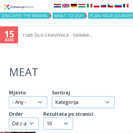
Jump to navigation
DISCOVER THE RIVIERA
WHAT TO DO?
PLAN YOUR JOURNEY
15
 day in Selce
116th 
AUG
MEAT
Mjesto
Sortiraj
Order
Rezultata po stranici