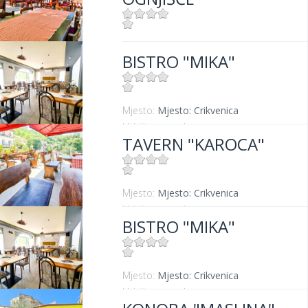
Mjesto:
Mjesto: Crikvenica
BISTRO "MIKA"
Udaljenost od mora:
300 m
Mjesto:
Mjesto: Crikvenica
Udaljenost od mora:
400 m
TAVERN "KAROCA"
Mjesto:
Mjesto: Crikvenica
Udaljenost od mora:
400 m
BISTRO "MIKA"
Mjesto:
Mjesto: Crikvenica
Udaljenost od mora:
400 m