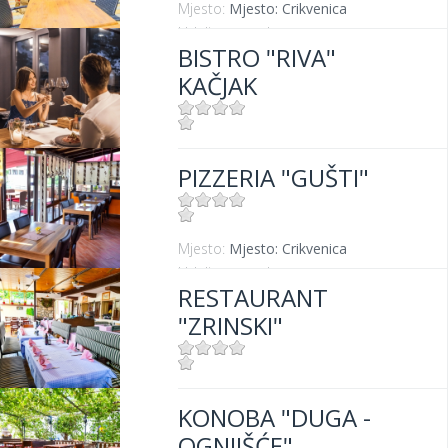
Mjesto:
Mjesto: Crikvenica
Udaljenost od mora:
100 m
BISTRO "RIVA"
KAČJAK
Mjesto:
Mjesto: Dramalj
PIZZERIA "GUŠTI"
Udaljenost od mora:
10 m
Mjesto:
Mjesto: Crikvenica
Udaljenost od mora:
300 m
RESTAURANT
"ZRINSKI"
Mjesto:
Mjesto: Crikvenica
KONOBA "DUGA -
OGNJIŠĆE"