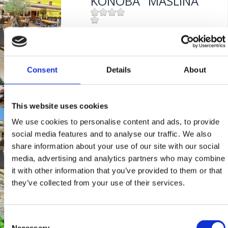
KONOBA "MASLINA"
Mjesto:
Mjesto: Crikvenica
Udaljenost od mora:
100 m
RESTORAN "FERAL"
Consent
Details
About
Mjesto:
Mjesto: Jadranovo
This website uses cookies
Udaljenost od mora:
5 m
TAVERN "MASLINA"
We use cookies to personalise content and ads, to provide
social media features and to analyse our traffic. We also
share information about your use of our site with our social
media, advertising and analytics partners who may combine
Mjesto:
Mjesto: Crikvenica
it with other information that you’ve provided to them or that
RISTORANTE
they’ve collected from your use of their services.
"BURIN"
Consent