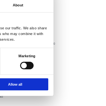
About
arove, obitelji i starije osobe
se our traffic. We also share
ers who may combine it with
 services.
: +385 51 246 945, GSM: +385 91 538 2090
l@hi.t-com.hr
Marketing
mci
a internet
Allow all
čanja, skupovi
ko