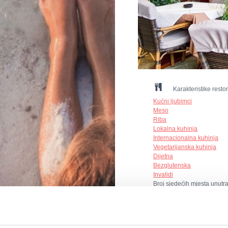
Karakteristike resto
Kućni ljubimci
Meso
Riba
Lokalna kuhinja
Internacionalna kuhinja
Vegetarijanska kuhinja
Dijetna
Bezglutenska
Invalidi
Broj sjedećih mjesta unutr
Broj sjedećih mjesta vani:
Način plaćanja: gotovina, k