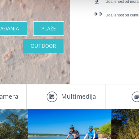
Udaljenost od mora
Udaljenost od centr
AĐANJA
PLAŽE
OUTDOOR
amera
Multimedija