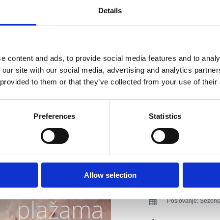
Terasa - pogled more
Details
Pogodno za: djecu, mlade, p
Adresa:
Obala 37b
e content and ads, to provide social media features and to analy
Mjesto:
Jadranovo
 our site with our social media, advertising and analytics partn
 provided to them or that they’ve collected from your use of their
Kontakt brojevi:
Tel
E-mail:
konoba.fera
Preferences
Statistics
Dodaci:
Klima
Rivijera s
Parkiralište
Kućni ljubi
Priključak z
najljepšim
Allow selection
Ostali sadržaji:
Vjen
plažama
Poslovanje:
Sezons