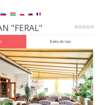
N "FERAL"
e
Kako do nas