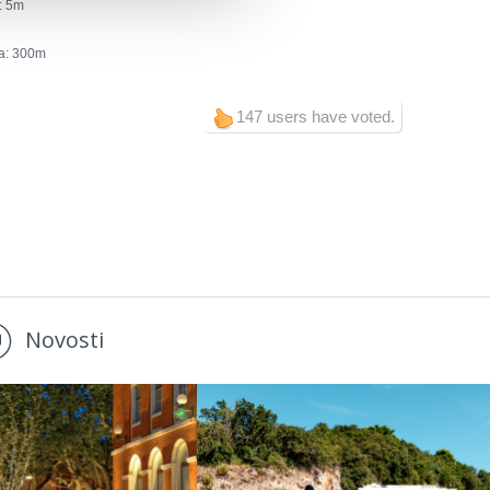
:
5
a:
300
147 users have voted.
Novosti