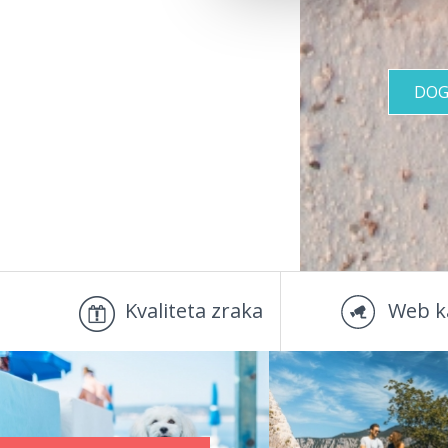
DOG
Kvaliteta zraka
Web k