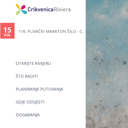
Vi
ste
15
116. PLIVAČKI MARATON ŠILO - C...
ovdje
KOL
OTKRIJTE RIVIJERU
ŠTO RADITI
PLANIRANJE PUTOVANJA
GDJE ODSJESTI
DOGAĐANJA