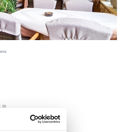
rana:
a:
30
60
artica