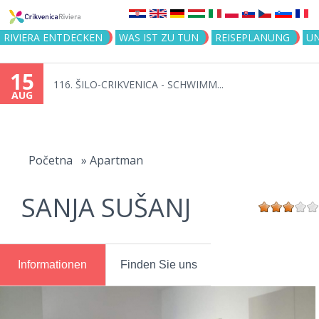
Jump to navigation
RIVIERA ENTDECKEN
WAS IST ZU TUN
REISEPLANUNG
U
15
116. ŠILO-CRIKVENICA - SCHWIMM...
AUG
You
are
Početna
»
Apartman
here
SANJA SUŠANJ
Informationen
Finden Sie uns