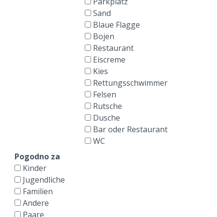
Parkplatz
Sand
Blaue Flagge
Bojen
Restaurant
Eiscreme
Kies
Rettungsschwimmer
Felsen
Rutsche
Dusche
Bar oder Restaurant
WC
Pogodno za
Kinder
Jugendliche
Familien
Andere
Paare