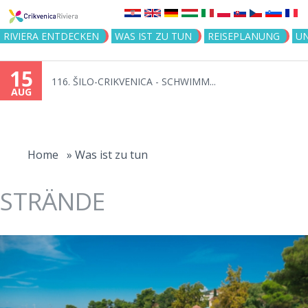
Jump to navigation
RIVIERA ENTDECKEN
WAS IST ZU TUN
REISEPLANUNG
U
15
116. ŠILO-CRIKVENICA - SCHWIMM...
AUG
You
are
Home
»
Was ist zu tun
here
STRÄNDE