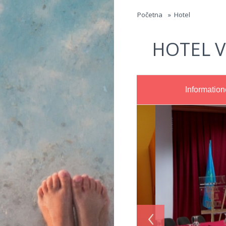
Jump to navigation
Početna
»
Hotel
HOTEL V
Informatio
‹