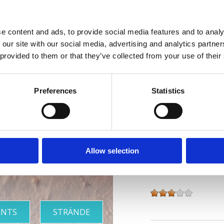
Website:
www.vila-r
e content and ads, to provide social media features and to analy
Offen:
Während der
 our site with our social media, advertising and analytics partn
 provided to them or that they’ve collected from your use of their
Entfernung vom Me
Entfernung vom Ze
era mit den
Preferences
Statistics
Hotel-Eigenschaften
schönsten
Bar
Kinderbett
Stränden
Parken im Freien
Allow selection
Unterkunftstyp:
ENTS
STRÄNDE