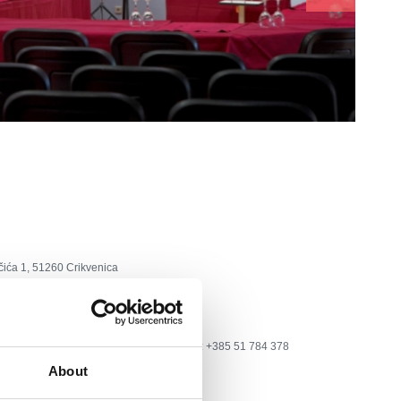
čića 1, 51260 Crikvenica
el: +385 51 241 959; +385 51 781 600, fax: +385 51 784 378
About
i.t-com.hr