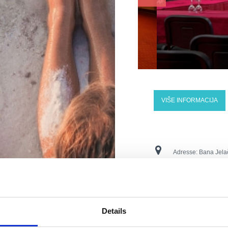
VIŠE INFORMACIJA
Adresse:
Bana Jela
Ort:
Crikvenica
Kontaktnummern:
t
Details
E-Mail:
vila.ruzica©r