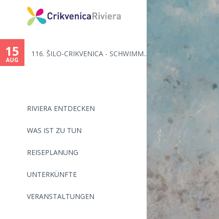
You
are
15
116. ŠILO-CRIKVENICA - SCHWIMM...
here
AUG
RIVIERA ENTDECKEN
WAS IST ZU TUN
REISEPLANUNG
UNTERKÜNFTE
VERANSTALTUNGEN