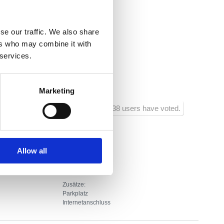
uzica.hr
se our traffic. We also share
 Saison
ers who may combine it with
 services.
er:
20
ntrum:
700
Marketing
1038 users have voted.
Allow all
Zusätze:
Parkplatz
Internetanschluss