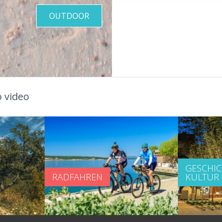
OUTDOOR
 video
GESCHI
RADFAHREN
KULTUR