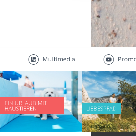
Multimedia
Promo
EIN URLAUB MIT
HAUSTIEREN
LIEBESPFAD