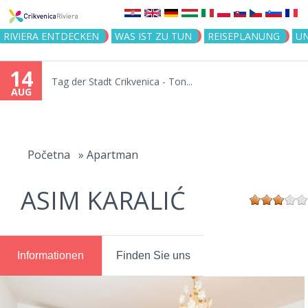
Jump to navigation
RIVIERA ENTDECKEN
WAS IST ZU TUN
REISEPLANUNG
U
14
Tag der Stadt Crikvenica - Ton...
AUG
You
are
Početna
»
Apartman
here
ASIM KARALIĆ
Informationen
Finden Sie uns