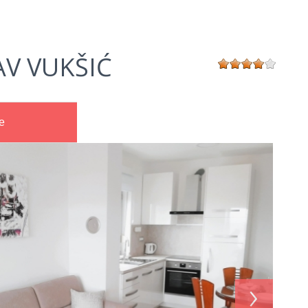
V VUKŠIĆ
e
›