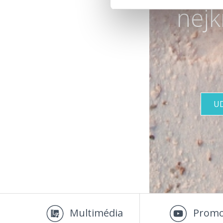
nejk
U
Multimédia
Promo