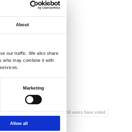
Domácí mazlíčci
Internet
o
About
 :
1100
ra:
600
se our traffic. We also share
aurace:
600
ers who may combine it with
 services.
rtovního vybavení:
600
hodu:
600
Marketing
ra zábavy :
1500
618 users have voted.
Allow all