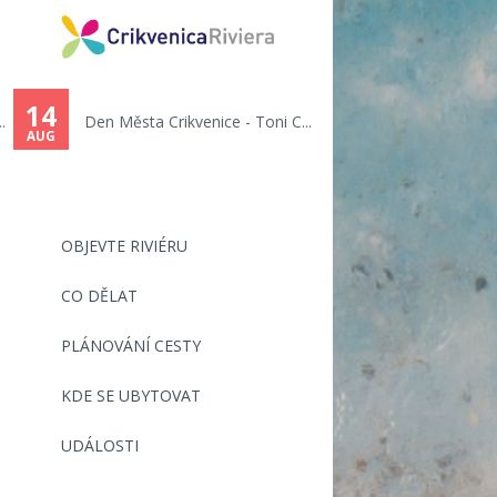
You
are
14
Den Města Crikvenice - Toni C...
here
AUG
OBJEVTE RIVIÉRU
CO DĚLAT
PLÁNOVÁNÍ CESTY
KDE SE UBYTOVAT
UDÁLOSTI