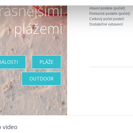
Broj jedinica:
rásnějšími
Hlavní postele (počet):
Pomocné postele (počet):
Celkový počet postelí:
plážemi
Dodatečné vybavení:
DÁLOSTI
PLÁŽE
OUTDOOR
 video