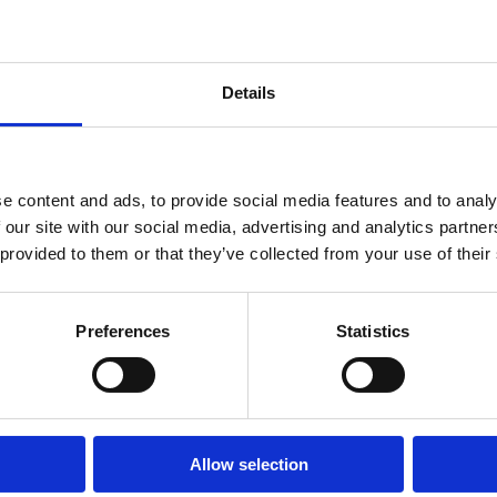
Otevřeno :
Sezonsk
Details
Vzdálenost od moře
Vzdálenost od cent
e content and ads, to provide social media features and to analy
Vzdálenost od rest
 our site with our social media, advertising and analytics partn
 provided to them or that they’ve collected from your use of their
Vzdálenost od sppo
Vzdálenost od obc
Preferences
Statistics
Vzdálenost od cent
Typ ubytování:
Riviéra s
Studio apartmán
Allow selection