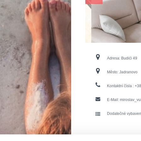
Adresa:
Budići 49
Město:
Jadranovo
Kontaktní čísla :
+3
E-Mail:
miroslav_vu
Dodatečné vybaven