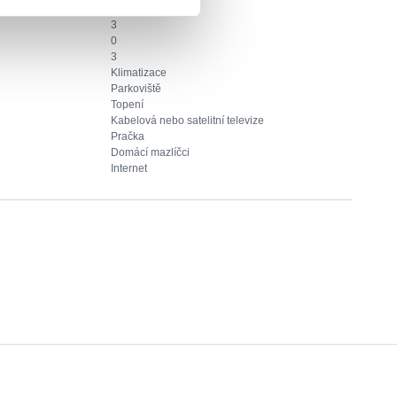
1
3
0
3
Klimatizace
Parkoviště
Topení
Kabelová nebo satelitní televize
Pračka
Domácí mazlíčci
Internet