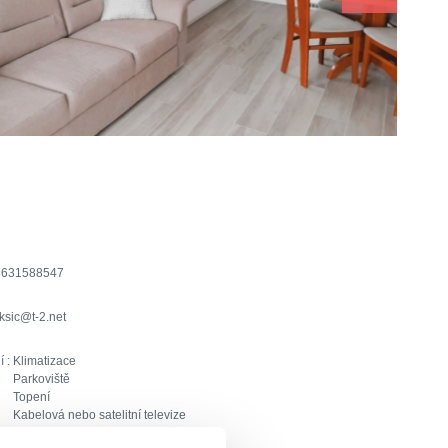
8631588547
ksic@t-2.net
í :
Klimatizace
Parkoviště
Topení
Kabelová nebo satelitní televize
Pračka