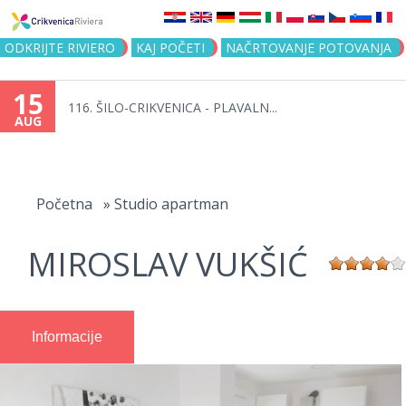
Jump to navigation
ODKRIJTE RIVIERO
KAJ POČETI
NAČRTOVANJE POTOVANJA
15
116. ŠILO-CRIKVENICA - PLAVALN...
AUG
You
are
Početna
»
Studio apartman
here
MIROSLAV VUKŠIĆ
Informacije