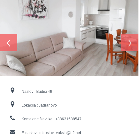
‹
›
Naslov :
Budići 49
Lokacija :
Jadranovo
Kontaktne številke :
+38631588547
E-naslov :
miroslav_vuksic@t-2.net