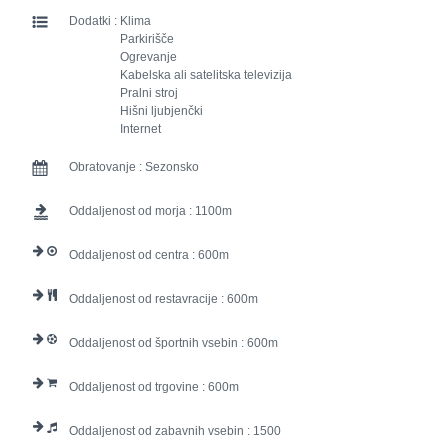
Dodatki :
Klima
Parkirišče
Ogrevanje
Kabelska ali satelitska televizija
Pralni stroj
Hišni ljubjenčki
Internet
Obratovanje :
Sezonsko
Oddaljenost od morja :
1100
Oddaljenost od centra :
600
Oddaljenost od restavracije :
600
Oddaljenost od športnih vsebin :
600
Oddaljenost od trgovine :
600
Oddaljenost od zabavnih vsebin :
1500