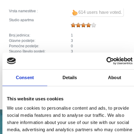
Vrsta namestitve :
614 users have voted.
Studio apartma
Broj jedinica:
1
Glavne postelje:
3
Pomoćne postelje:
0
Skupno število postelj:
3
Dodaci:
Klima
Parkirišče
Ogrevanje
Kabelska ali satelitska televizija
Consent
Details
About
Pralni stroj
Hišni ljubjenčki
Internet
This website uses cookies
We use cookies to personalise content and ads, to provide
social media features and to analyse our traffic. We also
share information about your use of our site with our social
media, advertising and analytics partners who may combine