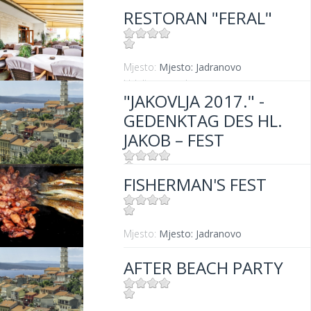
RESTORAN "FERAL"
Mjesto:
Mjesto: Jadranovo
Udaljenost od mora:
5 m
"JAKOVLJA 2017." -
GEDENKTAG DES HL.
JAKOB – FEST
FISHERMAN'S FEST
Mjesto:
Mjesto: Jadranovo
Mjesto:
Mjesto: Jadranovo
AFTER BEACH PARTY