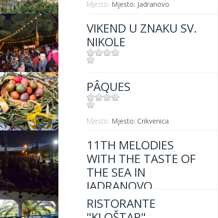
Mjesto:
Mjesto: Jadranovo
VIKEND U ZNAKU SV.
NIKOLE
Mjesto:
Mjesto: Crikvenica
PÂQUES
Mjesto:
Mjesto: Crikvenica
11TH MELODIES
WITH THE TASTE OF
THE SEA IN
JADRANOVO
RISTORANTE
"KLOŠTAR"