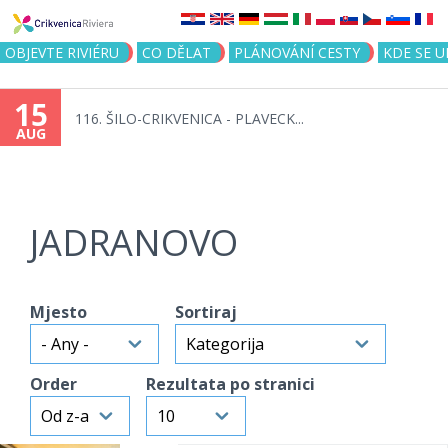
Jump to navigation
OBJEVTE RIVIÉRU
CO DĚLAT
PLÁNOVÁNÍ CESTY
KDE SE 
15
116. ŠILO-CRIKVENICA - PLAVECK...
AUG
JADRANOVO
Mjesto
Sortiraj
Order
Rezultata po stranici