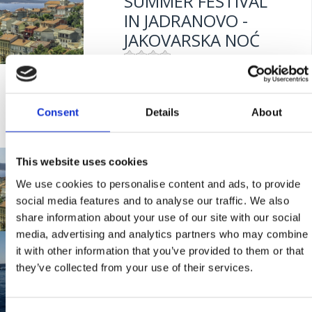
SUMMER FESTIVAL
IN JADRANOVO -
JAKOVARSKA NOĆ
Mjesto:
Mjesto: Jadranovo
DOBRO DOŠLI NA
Mjesto:
Mjesto: Jadranovo
RIVIJERU
Consent
Details
About
CRIKVENICA!
Mjesto:
This website uses cookies
4. MELODIEN MIT
DEM "GESCHMACK
We use cookies to personalise content and ads, to provide
social media features and to analyse our traffic. We also
DES MEERES" -
share information about your use of our site with our social
MUSIK PROGRAMM
media, advertising and analytics partners who may combine
JAKOVARSKA VESLA
it with other information that you’ve provided to them or that
2012. - REZULTATI
they’ve collected from your use of their services.
Mjesto:
Mjesto: Jadranovo