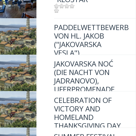
Mjesto:
Mjesto: Jadranovo
Mjesto:
Mjesto: Jadranovo
PADDELWETTBEWERB
Udaljenost od mora:
600 m
VON HL. JAKOB
("JAKOVARSKA
VESLA")
JAKOVARSKA NOĆ
(DIE NACHT VON
Mjesto:
Mjesto: Jadranovo
JADRANOVO),
UFERPROMENADE
"VELA RIVA"
CELEBRATION OF
VICTORY AND
HOMELAND
Mjesto:
Mjesto: Jadranovo
THANKSGIVING DAY
AND MUSSEL FEST