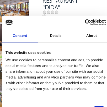
RESTAURANT
Udaljenost od mora:
10 m
"DIDA"
Mjesto:
Mjesto: Crikvenica
BISTRO "RIVA"
Udaljenost od mora:
50 m
KAČJAK
Consent
Details
About
This website uses cookies
Mjesto:
Mjesto: Dramalj
RESTAURANT
Udaljenost od mora:
10 m
We use cookies to personalise content and ads, to provide
"ZRINSKI"
social media features and to analyse our traffic. We also
share information about your use of our site with our social
media, advertising and analytics partners who may combine
Mjesto:
Mjesto: Crikvenica
it with other information that you’ve provided to them or that
RESTAURACE "DIDA"
they’ve collected from your use of their services.
Mjesto:
Mjesto: Crikvenica
Consent