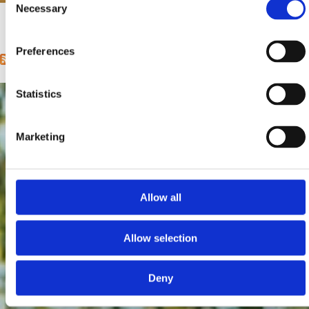
Udaljenost od mora:
50 m
Necessary
Selection
« first
‹ previous
1
2
3
4
5
6
next ›
last »
Pages
Preferences
Statistics
Marketing
Allow all
Allow selection
Deny