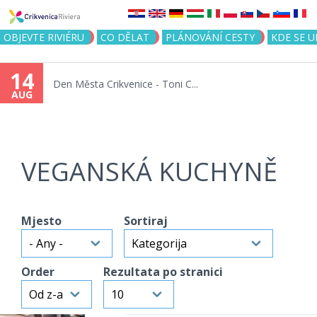
Jump to navigation
OBJEVTE RIVIÉRU
CO DĚLAT
PLÁNOVÁNÍ CESTY
KDE SE 
14
Den Města Crikvenice - Toni C...
AUG
VEGANSKÁ KUCHYNĚ
Mjesto
Sortiraj
Order
Rezultata po stranici