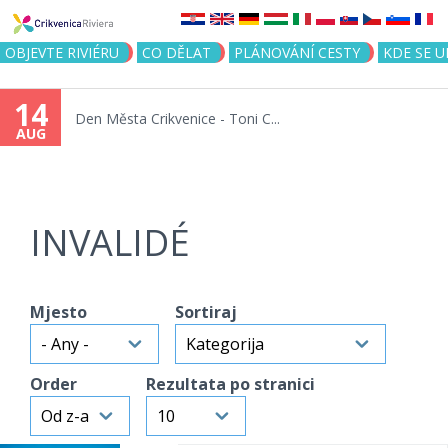
Jump to navigation
OBJEVTE RIVIÉRU
CO DĚLAT
PLÁNOVÁNÍ CESTY
KDE SE 
14
Den Města Crikvenice - Toni C...
AUG
INVALIDÉ
Mjesto
Sortiraj
Order
Rezultata po stranici