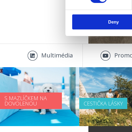
Deny
Multimédia
Promo
S MAZLÍČKEM NA
DOVOLENOU
CESTIČKA LÁSKY