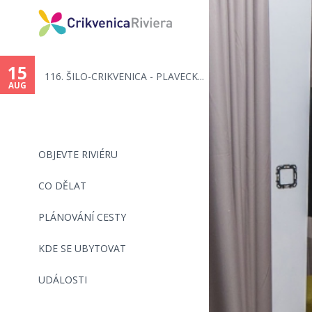
You
are
15
116. ŠILO-CRIKVENICA - PLAVECK...
here
AUG
OBJEVTE RIVIÉRU
CO DĚLAT
PLÁNOVÁNÍ CESTY
KDE SE UBYTOVAT
UDÁLOSTI