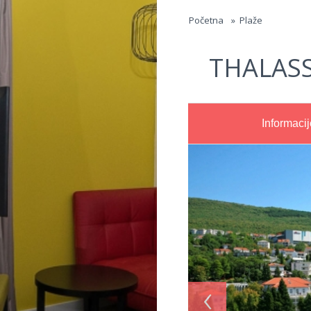
Jump to navigation
Početna
»
Plaže
THALAS
Informacij
‹