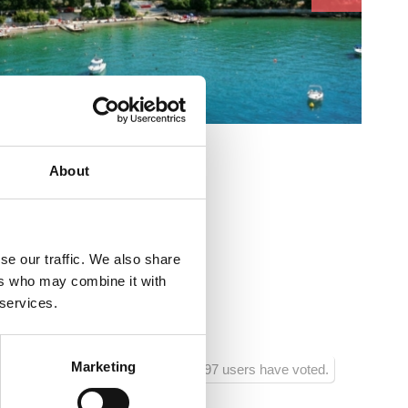
e :
About
se our traffic. We also share
lište 21
ers who may combine it with
 services.
Marketing
997 users have voted.