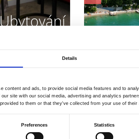
Ubytování
způsobené
vašim
Charakteristiky pláž
Details
Beton
Invalidé
potřebám
Parkoviště
Štěrk
Sprcha
e content and ads, to provide social media features and to analy
Adresa:
Gajevo šeta
 our site with our social media, advertising and analytics partn
 provided to them or that they’ve collected from your use of their
Město:
Crikvenica
KDE SE UBYTOVAT
Vhodné pro :
Preferences
Statistics
děti
OUTDOOR
rodiny
starší osoby