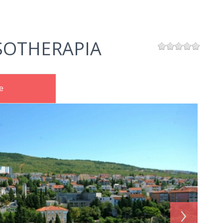
SOTHERAPIA
e
›