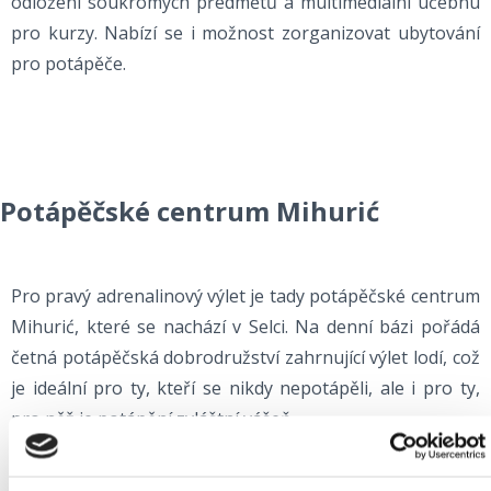
odložení soukromých předmětů a multimediální učebnu
pro kurzy. Nabízí se i možnost zorganizovat ubytování
pro potápěče.
Potápěčské centrum Mihurić
Pro pravý adrenalinový výlet je tady potápěčské centrum
Mihurić, které se nachází v Selci. Na denní bázi pořádá
četná potápěčská dobrodružství zahrnující výlet lodí, což
je ideální pro ty, kteří se nikdy nepotápěli, ale i pro ty,
pro něž je potápění zvláštní vášeň.
Centrum pořádá kurzy pro děti a dospělé podle
programu PADI a také kurzy pro instruktory, a to v