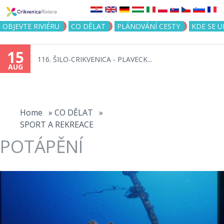
Jump to navigation
OBJEVTE RIVIÉRU
CO DĚLAT
PLÁNOVÁNÍ CESTY
KDE SE 
15
116. ŠILO-CRIKVENICA - PLAVECK...
AUG
You
are
Home
»
CO DĚLAT
»
SPORT A REKREACE
here
POTÁPĚNÍ