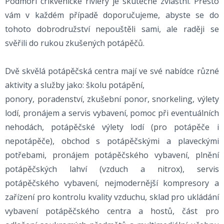
Podmoří crikvenické riviéry je skutečně zvláštní. Přesto
vám v každém případě doporučujeme, abyste se do
tohoto dobrodružství nepouštěli sami, ale raději se
svěřili do rukou zkušených potápěčů.
Dvě skvělá potápěčská centra mají ve své nabídce různé
aktivity a služby jako: školu potápění,
ponory, poradenství, zkušební ponor, snorkeling, výlety
lodí, pronájem a servis vybavení, pomoc při eventuálních
nehodách, potápěčské výlety lodí (pro potápěče i
nepotápěče), obchod s potápěčskými a plaveckými
potřebami, pronájem potápěčského vybavení, plnění
potápěčských lahví (vzduch a nitrox), servis
potápěčského vybavení, nejmodernější kompresory a
zařízení pro kontrolu kvality vzduchu, sklad pro ukládání
vybavení potápěčského centra a hostů, část pro