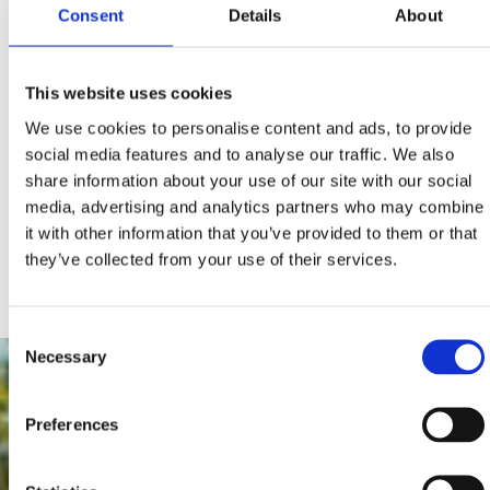
Consent
Details
About
chorvatštině, angličtině, nizozemštině, němčině a
italštině.
This website uses cookies
Kontakt:
We use cookies to personalise content and ads, to provide
Potápěčské centrum Mihurić
social media features and to analyse our traffic. We also
Šetalište Ivana Jeličića bb, Selce (Uvala Slana)
share information about your use of our site with our social
+385 51 765 462; +385 99 216 9444
media, advertising and analytics partners who may combine
it with other information that you’ve provided to them or that
info@mihuric.hr
they’ve collected from your use of their services.
www.mihuric.hr
Consent
Necessary
Selection
Preferences