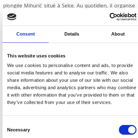
plongée Mihurić situé à Selce. Au quotidien, il organise
de nombreuses aventures en plongée, dont une sortie
en bateau, idéale pour ceux qui n'ont jamais plongé,
mais aussi pour tous ceux qui ont une passion
Consent
Details
About
particulière pour la plongée.
Le Centre organise des cours pour enfants et adultes
This website uses cookies
selon le programme PADI et des cours pour
instructeurs, en croate, anglais, néerlandais, allemand et
We use cookies to personalise content and ads, to provide
social media features and to analyse our traffic. We also
italien.
share information about your use of our site with our social
media, advertising and analytics partners who may combine
COORDONNÉS:
it with other information that you’ve provided to them or that
CENTRE DE PLONGÉE
MIHURIĆ
they’ve collected from your use of their services.
Šetalište Ivana Jeličića bb, Selce (Uvala Slana)
+385 51 765 462; +385 99 216 9444
Consent
info@mihuric.hr
Necessary
Selection
www.mihuric.hr