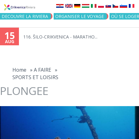
Jump to navigation
DECOUVRE LA RIVIERA
ORGANISER LE VOYAGE
OÙ SE LOGE
15
116. ŠILO-CRIKVENICA - MARATHO...
AUG
You
are
Home
»
A FAIRE
»
SPORTS ET LOISIRS
here
PLONGEE