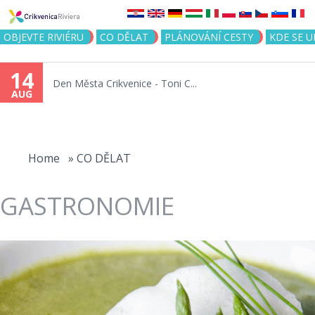
Jump to navigation
OBJEVTE RIVIÉRU
CO DĚLAT
PLÁNOVÁNÍ CESTY
KDE SE 
14
Den Města Crikvenice - Toni C...
AUG
You
are
Home
»
CO DĚLAT
here
GASTRONOMIE