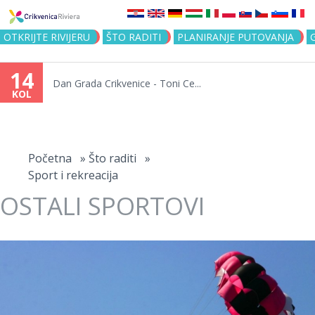
Jump to navigation
OTKRIJTE RIVIJERU
ŠTO RADITI
PLANIRANJE PUTOVANJA
14
Dan Grada Crikvenice - Toni Ce...
KOL
Vi
ste
Početna
»
Što raditi
»
Sport i rekreacija
ovdje
OSTALI SPORTOVI