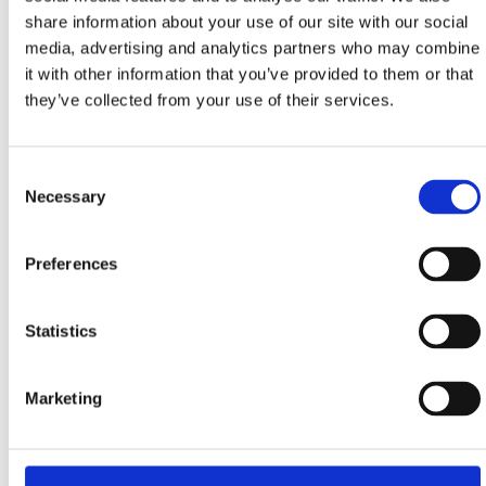
share information about your use of our site with our social
Water sport centri u Crikvenici i Selcu nude široku paletu
media, advertising and analytics partners who may combine
sportskih aktivnosti na kopnu i moru.
it with other information that you’ve provided to them or that
they’ve collected from your use of their services.
Water sport centar B4sport
Glavna gradska plaža, Crikvenica
Consent
+385 91 285 1853, +385 91 285 1864
Necessary
Selection
Preferences
Water sport centar Selce
Šetalište Ivana Jeličića, Selce
Statistics
+385 98 625 715
vbedenk@gmail.com
Marketing
www.selce.com.hr