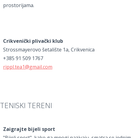
prostorijama.
Crikvenički plivački klub
Strossmayerovo šetalište 1a, Crikvenica
+385 91 509 1767
rippl.tea1@gmail.com
TENISKI TERENI
Zaigrajte bijeli sport
"Bijeli sport", kako ga mnogi nazivaju, smatra se jednim