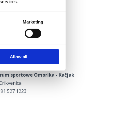
 services.
om
Marketing
Allow all
trum sportowe Omorika - Kačjak
Crikvenica
 91 527 1223