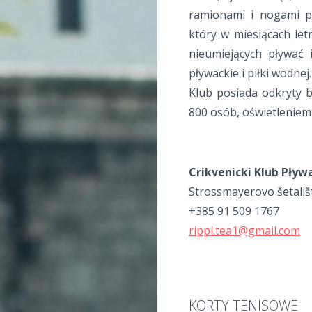
ramionami i nogami po
który w miesiącach let
nieumiejących pływać 
pływackie i piłki wodnej.
Klub posiada odkryty 
800 osób, oświetleniem
Crikvenicki Klub Pływ
Strossmayerovo šetališt
+385 91 509 1767
rippl.tea1@gmail.com
KORTY TENISOWE