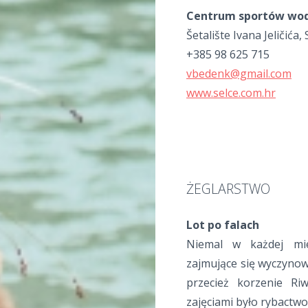
Centrum sportów wod
Šetalište Ivana Jeličića, 
+385 98 625 715
vbedenk@gmail.com
www.selce.com.hr
ŻEGLARSTWO
Lot po falach
Niemal w każdej miej
zajmujące się wyczynow
przecież korzenie Riw
zajęciami było rybactwo