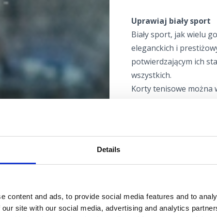
Uprawiaj biały sport
Biały sport, jak wielu g
eleganckich i prestiżow
potwierdzającym ich sta
wszystkich.
Korty tenisowe można w
Palace i Omorika), w Se
półwyspie Kačjak), a w 
Anda. Wszystkie korty 
Details
K
orty tenisowe - Hote
Braće Buchoffer 12, Cri
e content and ads, to provide social media features and to analy
+385 95 8240 124
 our site with our social media, advertising and analytics partn
bu.bi1978@hotmail.co