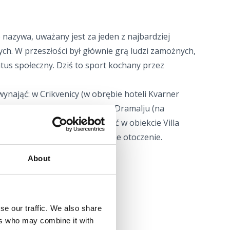
o nazywa, uważany jest za jeden z najbardziej
ych. W przeszłości był głównie grą ludzi zamożnych,
tus społeczny. Dziś to sport kochany przez
ynająć: w Crikvenicy (w obrębie hoteli Kvarner
lcach (koło hotelu Amabilis), w Dramalju (na
Jadranovie w tenisa można grać w obiekcie Villa
tenisowe mają piękne, naturalne otoczenie.
About
l Kvarner Palace
kvenica
se our traffic. We also share
ers who may combine it with
m