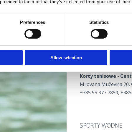
 provided to them or that they’ve collected from your use of their
www.tenis-crikvenica.c
Preferences
Statistics
K
orty tenisowe Selce
Emila Antića 57, Selce
+385 91 305 6178
ervintenis@gmail.com
Allow selection
Korty tenisowe - Cen
Milovana Muževića 20, 
+385 95 377 7850, +385
SPORTY WODNE