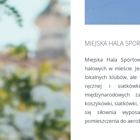
MIEJSKA HALA SPO
Miejska Hala Sporto
halowych w mieście. J
lokalnych klubów, ale 
ręcznej i siatkówk
międzynarodowych z
koszykówki, siatkówki, 
się siłownia wypos
pomieszczenia do aerob