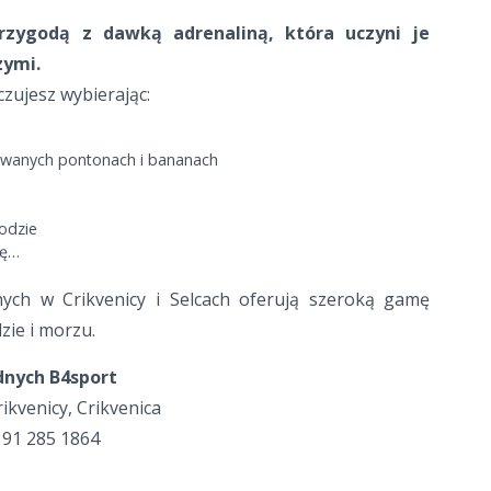
rzygodą z dawką adrenaliną, która uczyni je
zymi.
zujesz wybierając:
owanych pontonach i bananach
odzie
kę…
ych w Crikvenicy i Selcach oferują szeroką gamę
zie i morzu.
nych B4sport
ikvenicy, Crikvenica
 91 285 1864