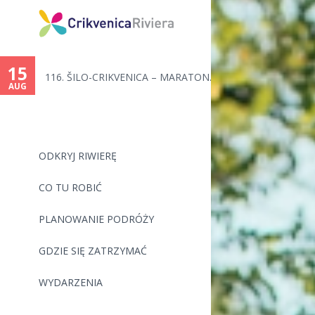
You
are
15
116. ŠILO-CRIKVENICA – MARATON...
here
AUG
ODKRYJ RIWIERĘ
CO TU ROBIĆ
PLANOWANIE PODRÓŻY
GDZIE SIĘ ZATRZYMAĆ
WYDARZENIA