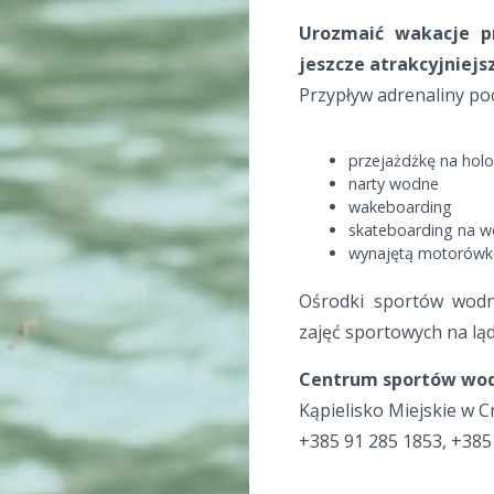
Urozmaić wakacje p
jeszcze atrakcyjniejs
Przypływ adrenaliny poc
przejażdżkę na hol
narty wodne
wakeboarding
skateboarding na w
wynajętą motorów
Ośrodki sportów wodn
zajęć sportowych na ląd
Centrum sportów wod
Kąpielisko Miejskie w Cr
+385 91 285 1853, +385