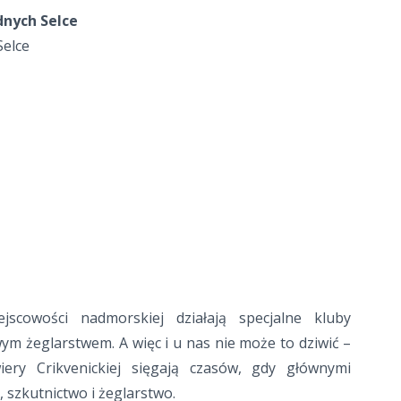
nych Selce
Selce
scowości nadmorskiej działają specjalne kluby
ym żeglarstwem. A więc i u nas nie może to dziwić –
iery Crikvenickiej sięgają czasów, gdy głównymi
, szkutnictwo i żeglarstwo.