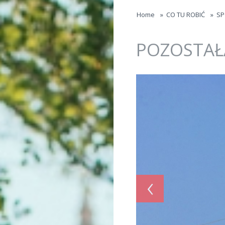
Jump to navigation
Home
»
CO TU ROBIĆ
»
SP
POZOSTAŁ
‹