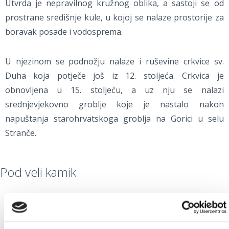
Utvrda je nepravilnog kružnog oblika, a sastoji se od
prostrane središnje kule, u kojoj se nalaze prostorije za
boravak posade i vodosprema.
U njezinom se podnožju nalaze i ruševine crkvice sv.
Duha koja potječe još iz 12. stoljeća. Crkvica je
obnovljena u 15. stoljeću, a uz nju se nalazi
srednjevjekovno groblje koje je nastalo nakon
napuštanja starohrvatskoga groblja na Gorici u selu
Stranče.
Pod veli kamik
Ovaj je
izvor pitke vode
i prvi vodovod od 1890. godine
jedino mjesto koje je u suhim ljetnim mjesecima