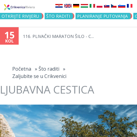
Jump to navigation
OTKRIJTE RIVIJERU
ŠTO RADITI
PLANIRANJE PUTOVANJA
15
116. PLIVAČKI MARATON ŠILO - C...
KOL
Vi
ste
Početna
»
Što raditi
»
Zaljubite se u Crikvenici
ovdje
LJUBAVNA CESTICA