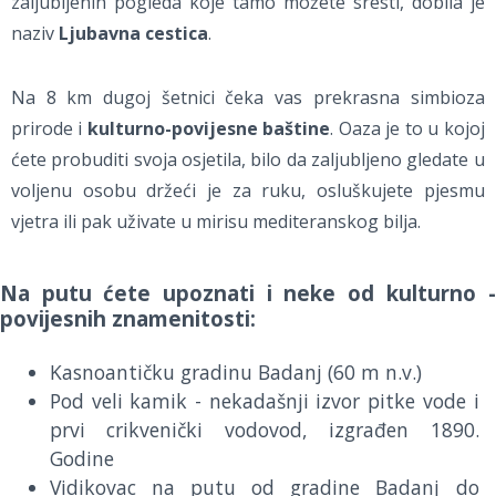
zaljubljenih pogleda koje tamo možete sresti, dobila je
naziv
Ljubavna cestica
.
Na 8 km dugoj šetnici čeka vas prekrasna simbioza
prirode i
kulturno-povijesne baštine
. Oaza je to u kojoj
ćete probuditi svoja osjetila, bilo da zaljubljeno gledate u
voljenu osobu držeći je za ruku, osluškujete pjesmu
vjetra ili pak uživate u mirisu mediteranskog bilja.
Na putu ćete upoznati i neke od kulturno -
povijesnih znamenitosti:
Kasnoantičku gradinu Badanj (60 m n.v.)
Pod veli kamik - nekadašnji izvor pitke vode i
prvi crikvenički vodovod, izgrađen 1890.
Godine
Vidikovac na putu od gradine Badanj do