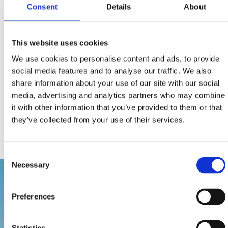
Consent
Details
About
snabdijevalo stanovništvo pitkom vodom. Danas ga je
teško pronaći ispod uzdignutog kamena, ali je tu, iznad
gornje staze Ljubavne cestice. Iako je 1916. presušio
This website uses cookies
zbog posljedice potresa u Crikvenici, nije zaboravljen ni
We use cookies to personalise content and ads, to provide
danas, nego je uz slavinu podignut spomenik kako bi
social media features and to analyse our traffic. We also
nas podsjetio na veliku važnost koju je imao u životu
share information about your use of our site with our social
media, advertising and analytics partners who may combine
onoga doba.
it with other information that you’ve provided to them or that
they’ve collected from your use of their services.
Consent
Necessary
Selection
Preferences