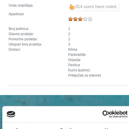
Vrsta smještaja:
814 users have voted.
Apartman
Broj jedinica:
1
Glavne postelje:
2
Pomoćne postelje:
1
Ukupan broj postelja:
3
Dodaci:
Klima
Parkiralište
Grijanje
Perilica
Kućni ljubimci
Priključak za internet