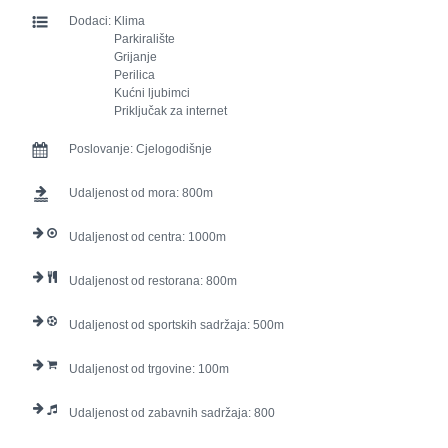
Dodaci:
Klima
Parkiralište
Grijanje
Perilica
Kućni ljubimci
Priključak za internet
Poslovanje:
Cjelogodišnje
Udaljenost od mora:
800
Udaljenost od centra:
1000
Udaljenost od restorana:
800
Udaljenost od sportskih sadržaja:
500
Udaljenost od trgovine:
100
Udaljenost od zabavnih sadržaja:
800