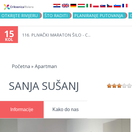
Jump to navigation
OTKRIJTE RIVIJERU
ŠTO RADITI
PLANIRANJE PUTOVANJA
15
116. PLIVAČKI MARATON ŠILO - C...
KOL
Vi
ste
Početna
»
Apartman
ovdje
SANJA SUŠANJ
Informacije
Kako do nas