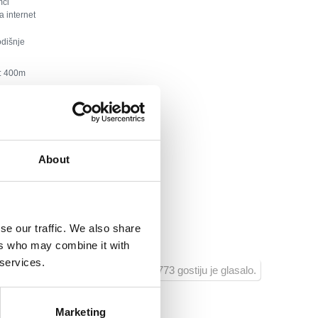
mci
a internet
dišnje
:
400
a:
450
orana:
80
About
skih sadržaja:
400
ine:
50
se our traffic. We also share
vnih sadržaja:
400
ers who may combine it with
 services.
773 gostiju je glasalo.
Marketing