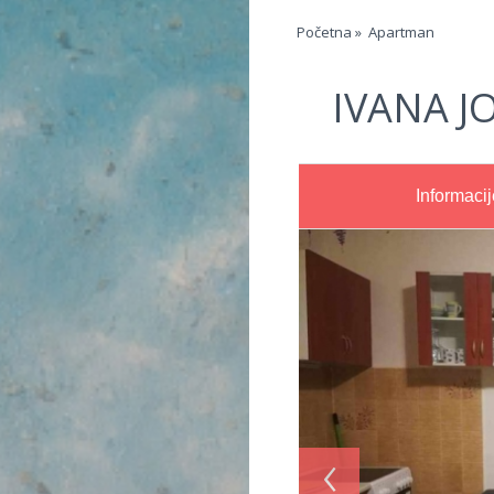
Jump to navigation
Početna
»
Apartman
IVANA J
Informacij
‹