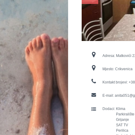
Adresa:
Matkovići 2
Mjesto:
Crikvenica
Kontakt brojevi:
+38
E-mail:
anita051@g
Dodaci:
Klima
Parkiralište
Grijanje
SAT TV
Perilica