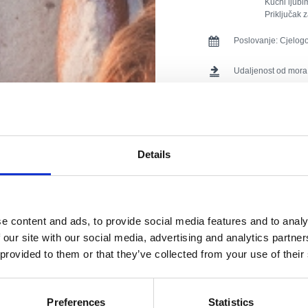
Kućni ljubi
Priključak z
Poslovanje:
Cjelogo
Udaljenost od mora
Udaljenost od centr
Udaljenost od rest
Details
Udaljenost od sport
Udaljenost od trgov
e content and ads, to provide social media features and to analy
Udaljenost od zaba
 our site with our social media, advertising and analytics partn
 provided to them or that they’ve collected from your use of their
Vrsta smještaja:
Apartman
Preferences
Statistics