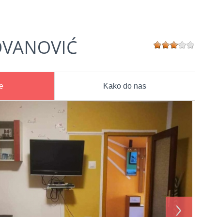
OVANOVIĆ
e
Kako do nas
›