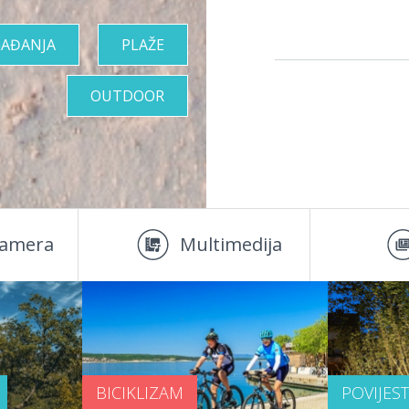
AĐANJA
PLAŽE
OUTDOOR
amera
Multimedija
BICIKLIZAM
POVIJES