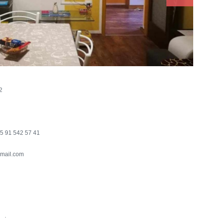
2
5 91 542 57 41
mail.com