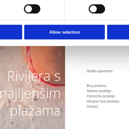
Broj jedinica:
Glavne postelje:
Pomoćne postelje:
Ukupan broj postelja:
Dodaci:
Allow selection
Rivijera s
Studio apartman
Broj jedinica:
najljepšim
Glavne postelje:
Pomoćne postelje:
Ukupan broj postelja:
plažama
Dodaci: