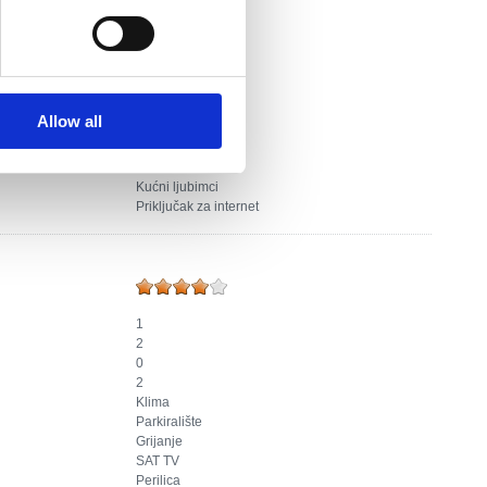
1
2
0
2
Klima
Parkiralište
Allow all
Grijanje
SAT TV
Perilica
Kućni ljubimci
Priključak za internet
1
2
0
2
Klima
Parkiralište
Grijanje
SAT TV
Perilica