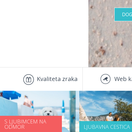
DOG
Kvaliteta zraka
Web k
S LJUBIMCEM NA
ODMOR
LJUBAVNA CESTICA