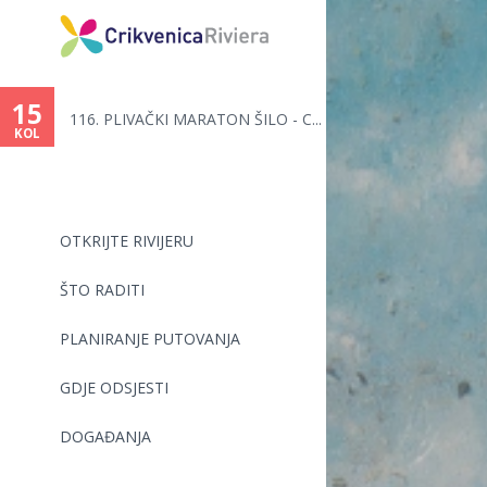
Vi
ste
15
116. PLIVAČKI MARATON ŠILO - C...
ovdje
KOL
OTKRIJTE RIVIJERU
ŠTO RADITI
PLANIRANJE PUTOVANJA
GDJE ODSJESTI
DOGAĐANJA