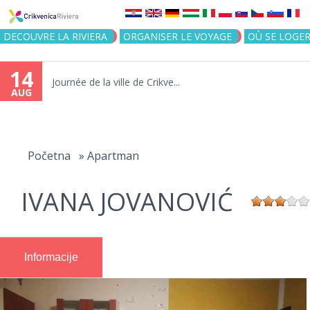
Jump to navigation
DECOUVRE LA RIVIERA
ORGANISER LE VOYAGE
OÙ SE LOGE
14
Journée de la ville de Crikve...
AUG
You
are
Početna
»
Apartman
here
IVANA JOVANOVIĆ
Informacije