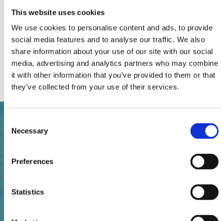
Total du nombre de lits:
2
This website uses cookies
Extras:
Climatisation
Parking
We use cookies to personalise content and ads, to provide
Chauffage
social media features and to analyse our traffic. We also
Télévision par câble ou par satellite
Machine à laver
share information about your use of our site with our social
Animaux domestiques
media, advertising and analytics partners who may combine
Internet
it with other information that you’ve provided to them or that
they’ve collected from your use of their services.
Consent
Necessary
Selection
Preferences
Statistics