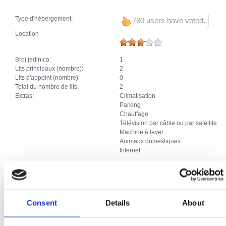
Type d'hébergement:
780 users have voted.
Location
Broj jedinica:
1
Lits principaux (nombre):
2
Lits d'appoint (nombre):
0
Total du nombre de lits:
2
Extras:
Climatisation
Parking
Chauffage
Télévision par câble ou par satellite
Machine à laver
Animaux domestiques
Internet
Studio
Consent
Details
About
Broj jedinica:
1
Lits principaux (nombre):
2
Lits d'appoint (nombre):
0