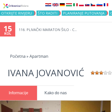
Jump to navigation
OTKRIJTE RIVIJERU
ŠTO RADITI
PLANIRANJE PUTOVANJA
15
116. PLIVAČKI MARATON ŠILO - C...
KOL
Vi
ste
Početna
»
Apartman
ovdje
IVANA JOVANOVIĆ
Informacije
Kako do nas