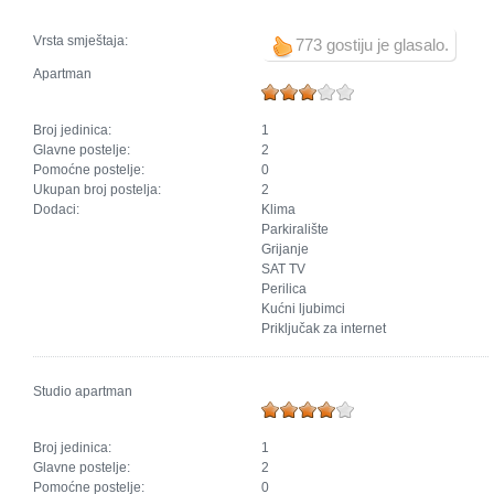
Vrsta smještaja:
773 gostiju je glasalo.
Apartman
Broj jedinica:
1
Glavne postelje:
2
Pomoćne postelje:
0
Ukupan broj postelja:
2
Dodaci:
Klima
Parkiralište
Grijanje
SAT TV
Perilica
Kućni ljubimci
Priključak za internet
Studio apartman
Broj jedinica:
1
Glavne postelje:
2
Pomoćne postelje:
0