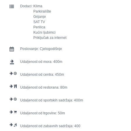
Dodaci:
Klima
Parkiralište
Grijanje
SAT TV
Perilica
Kućni ljubimci
Priključak za internet
Poslovanje:
Cjelogodišnje
Udaljenost od mora:
400
Udaljenost od centra:
450
Udaljenost od restorana:
80
Udaljenost od sportskih sadržaja:
400
Udaljenost od trgovine:
50
Udaljenost od zabavnih sadržaja:
400