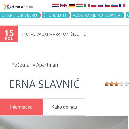
Jump to navigation
OTKRIJTE RIVIJERU
ŠTO RADITI
PLANIRANJE PUTOVANJA
15
116. PLIVAČKI MARATON ŠILO - C...
KOL
Vi
ste
Početna
»
Apartman
ovdje
ERNA SLAVNIĆ
Informacije
Kako do nas