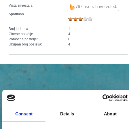
Vrsta smještaja:
767 users have voted.
Apartman
Broj jedinica:
1
Glavne postelje:
4
Pomoćne postelje:
0
Ukupan broj postelja:
4
Consent
Details
About