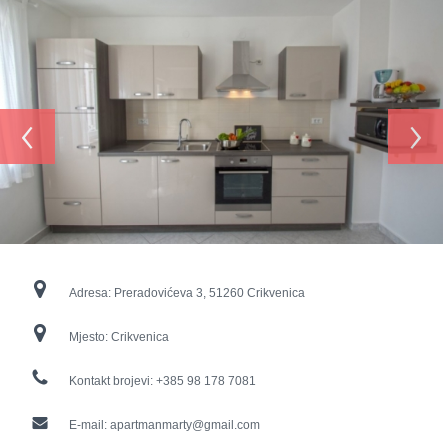
‹
›
Adresa:
Preradovićeva 3, 51260 Crikvenica
Mjesto:
Crikvenica
Kontakt brojevi:
+385 98 178 7081
E-mail:
apartmanmarty@gmail.com