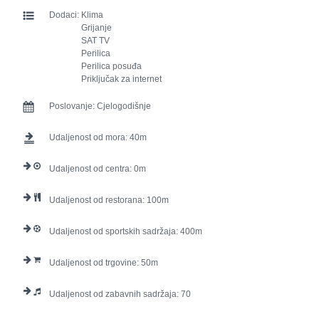
Dodaci:
Klima
Grijanje
SAT TV
Perilica
Perilica posuđa
Priključak za internet
Poslovanje:
Cjelogodišnje
Udaljenost od mora:
40
Udaljenost od centra:
0
Udaljenost od restorana:
100
Udaljenost od sportskih sadržaja:
400
Udaljenost od trgovine:
50
Udaljenost od zabavnih sadržaja:
70