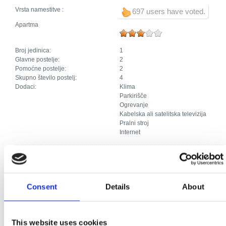
Vrsta namestitve :
697 users have voted.
Apartma
Broj jedinica:
1
Glavne postelje:
2
Pomoćne postelje:
2
Skupno število postelj:
4
Dodaci:
Klima
Parkirišče
Ogrevanje
Kabelska ali satelitska televizija
Pralni stroj
Internet
Studio apartma
Consent
Details
About
Broj jedinica:
2
Glavne postelje:
4
Pomoćne postelje:
1
Skupno število postelj:
5
This website uses cookies
Dodaci:
Klima