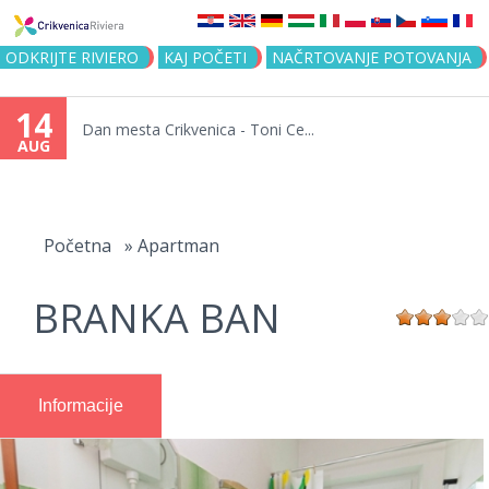
Jump to navigation
ODKRIJTE RIVIERO
KAJ POČETI
NAČRTOVANJE POTOVANJA
14
Dan mesta Crikvenica - Toni Ce...
AUG
You
are
Početna
»
Apartman
here
BRANKA BAN
Informacije