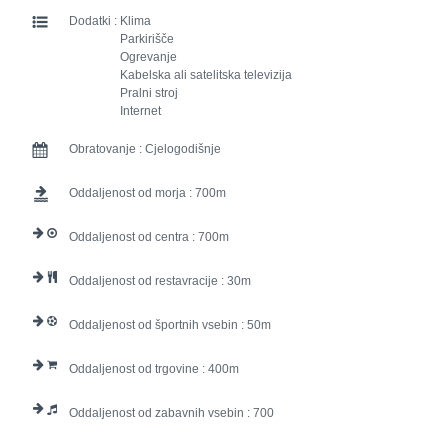
Dodatki :
Klima
Parkirišče
Ogrevanje
Kabelska ali satelitska televizija
Pralni stroj
Internet
Obratovanje :
Cjelogodišnje
Oddaljenost od morja :
700
Oddaljenost od centra :
700
Oddaljenost od restavracije :
30
Oddaljenost od športnih vsebin :
50
Oddaljenost od trgovine :
400
Oddaljenost od zabavnih vsebin :
700