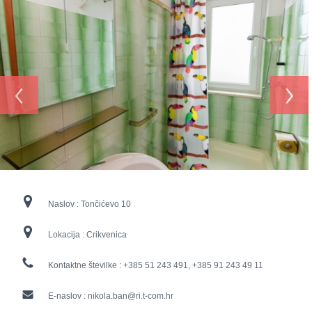
‹
›
Naslov :
Tončićevo 10
Lokacija :
Crikvenica
Kontaktne številke :
+385 51 243 491, +385 91 243 49 11
E-naslov :
nikola.ban@ri.t-com.hr