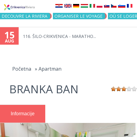
Jump to navigation
DECOUVRE LA RIVIERA
ORGANISER LE VOYAGE
OÙ SE LOGE
15
116. ŠILO-CRIKVENICA - MARATHO...
AUG
You
are
Početna
»
Apartman
here
BRANKA BAN
Informacije