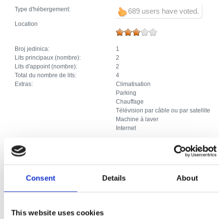
Type d'hébergement:
689 users have voted.
Location
Broj jedinica:
1
Lits principaux (nombre):
2
Lits d'appoint (nombre):
2
Total du nombre de lits:
4
Extras:
Climatisation
Parking
Chauffage
Télévision par câble ou par satellite
Machine à laver
Internet
Studio
Consent
Details
About
Broj jedinica:
2
Lits principaux (nombre):
4
Lits d'appoint (nombre):
1
Total du nombre de lits:
5
This website uses cookies
Extras:
Climatisation