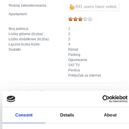
Rodzaj zakwaterowania :
691 users have voted.
Apartament
Broj jedinica:
1
Łóżka główne (liczba):
2
Łóżka dodatkowe (liczba):
2
Łączna liczba łóżek:
4
Dodatki:
Klimat
Parking
Ogrzewanie
SAT TV
Perilica
Priključak za internet
Apartament typu studio
Broj jedinica:
2
Łóżka główne (liczba):
4
Consent
Details
About
Łóżka dodatkowe (liczba):
1
Łączna liczba łóżek:
5
Dodatki:
Klimat