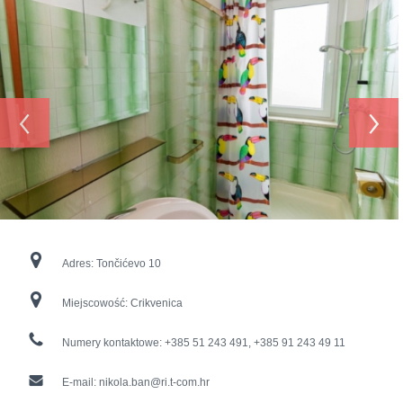
‹
›
Adres:
Tončićevo 10
Miejscowość:
Crikvenica
Numery kontaktowe:
+385 51 243 491, +385 91 243 49 11
E-mail:
nikola.ban@ri.t-com.hr