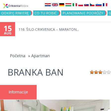
Jump to navigation
ODKRYJ RIWIERĘ
CO TU ROBIĆ
PLANOWANIE PODRÓŻY
G
15
116. ŠILO-CRIKVENICA – MARATON...
AUG
You
are
Početna
»
Apartman
here
BRANKA BAN
Informacije