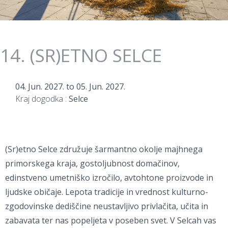
14. (SR)ETNO SELCE
04. Jun. 2027.
to
05. Jun. 2027.
Kraj dogodka :
Selce
(Sr)etno Selce združuje šarmantno okolje majhnega
primorskega kraja, gostoljubnost domačinov,
edinstveno umetniško izročilo, avtohtone proizvode in
ljudske običaje. Lepota tradicije in vrednost kulturno-
zgodovinske dediščine neustavljivo privlačita, učita in
zabavata ter nas popeljeta v poseben svet. V Selcah vas