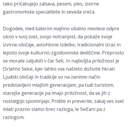
tako pričakujejo zabava, pesem, ples, izvirne
gastronomske specialitete in seveda sreča.
Dogodek, med katerim majhno obalno mestece odpre
okno v svoj svet, svojo notranjost, da pokaže svoje
izvirne običaje, avtohtone izdelke, tradicionalni izraz in
lepoto svoje kulturno-zgodovinske dediščine. Preprosto
se morate zaljubiti v čar Selc. In najboljša priložnost je
(Sr)etno Selce, kjer lahko vse našteto doživite hkrati.
Ljudski običaji in tradicije so na zanimiv način
predstavljeni mlajšim generacijam, pa tudi turistom,
starejše generacije pa imajo priložnost, da se jih z
nostalgijo spominjajo. Pridite in preverite, zakaj ves svet
mlati prazno slamo brez razloga, le Selčani pa z
razlogom.