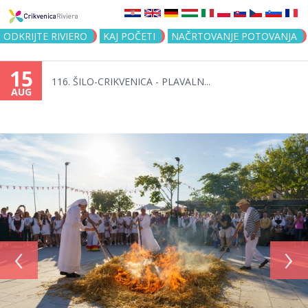
Jump to navigation
ODKRIJTE RIVIERO
KAJ POČETI
NAČRTOVANJE POTOVANJA
15
116. ŠILO-CRIKVENICA - PLAVALN...
AUG
‹
›